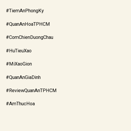
#TiemAnPhongKy
#QuanAnHoaTPHCM
#ComChienDuongChau
#HuTieuXao
#MiXaoGion
#QuanAnGiaDinh
#ReviewQuanAnTPHCM
#AmThucHoa