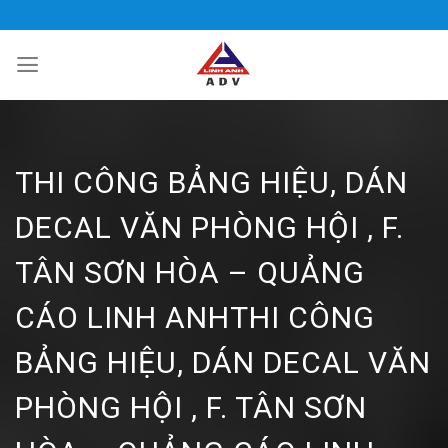
Bỏ
qua
nội
dung
THI CÔNG BẢNG HIỆU, DÁN
DECAL VĂN PHÒNG HỘI , F.
TÂN SƠN HÒA – QUẢNG
CÁO LINH ANHTHI CÔNG
BẢNG HIỆU, DÁN DECAL VĂN
PHÒNG HỘI , F. TÂN SƠN