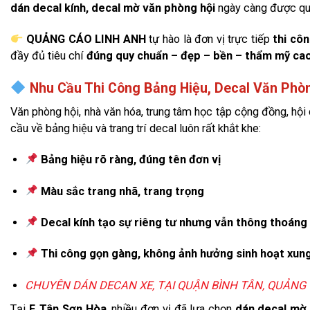
dán decal kính, decal mờ văn phòng hội
ngày càng được qua
QUẢNG CÁO LINH ANH
tự hào là đơn vị trực tiếp
thi cô
đầy đủ tiêu chí
đúng quy chuẩn – đẹp – bền – thẩm mỹ ca
Nhu Cầu Thi Công Bảng Hiệu, Decal Văn Phòn
Văn phòng hội, nhà văn hóa, trung tâm học tập cộng đồng, hộ
cầu về bảng hiệu và trang trí decal luôn rất khắt khe:
Bảng hiệu rõ ràng, đúng tên đơn vị
Màu sắc trang nhã, trang trọng
Decal kính tạo sự riêng tư nhưng vẫn thông thoáng
Thi công gọn gàng, không ảnh hưởng sinh hoạt xun
CHUYÊN DÁN DECAN XE, TẠI QUẬN BÌNH TÂN, QUẢNG
Tại
F. Tân Sơn Hòa
, nhiều đơn vị đã lựa chọn
dán decal mờ,