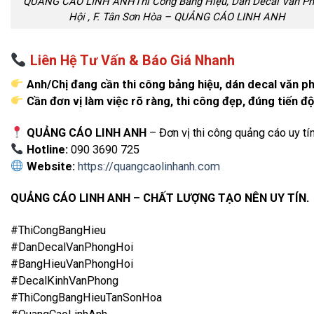
QUẢNG CÁO LINH ANHThi Công Bảng Hiệu, Dán Decal Văn P
Hội , F. Tân Sơn Hòa – QUẢNG CÁO LINH ANH
Liên Hệ Tư Vấn & Báo Giá Nhanh
Anh/Chị đang cần thi công bảng hiệu, dán decal văn p
Cần đơn vị làm việc rõ ràng, thi công đẹp, đúng tiến đ
QUẢNG CÁO LINH ANH
– Đơn vị thi công quảng cáo uy tí
Hotline:
090 3690 725
Website:
https://quangcaolinhanh.com
QUẢNG CÁO LINH ANH – CHẤT LƯỢNG TẠO NÊN UY TÍN.
#ThiCongBangHieu
#DanDecalVanPhongHoi
#BangHieuVanPhongHoi
#DecalKinhVanPhong
#ThiCongBangHieuTanSonHoa