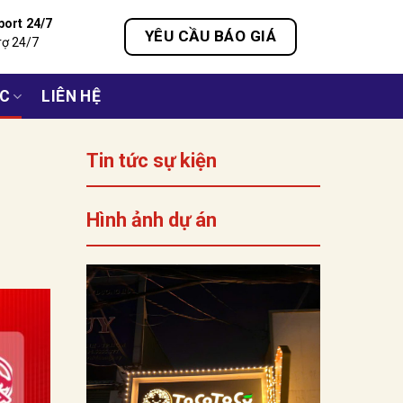
port 24/7
YÊU CẦU BÁO GIÁ
rợ 24/7
ỨC
LIÊN HỆ
Tin tức sự kiện
Hình ảnh dự án