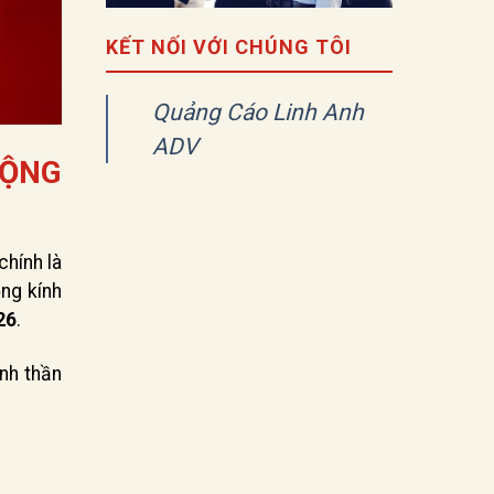
KẾT NỐI VỚI CHÚNG TÔI
Quảng Cáo Linh Anh
ADV
CỘNG
chính là
ọng kính
26
.
inh thần