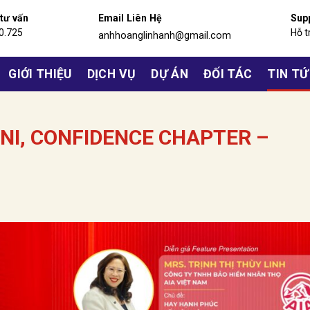
 tư vấn
Email Liên Hệ
Sup
0.725
Hỗ t
anhhoanglinhanh@gmail.com
GIỚI THIỆU
DỊCH VỤ
DỰ ÁN
ĐỐI TÁC
TIN T
NI, CONFIDENCE CHAPTER –