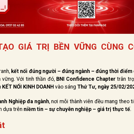
TẠO GIÁ TRỊ BỀN VỮNG CÙNG 
ranh,
kết nối đúng người – đúng ngành – đúng thời điểm
 vững. Với tinh thần đó,
BNI Confidence Chapter
trân tr
h
KẾT NỐI KINH DOANH
vào sáng
Thứ Tư, ngày 25/02/20
anh Nghiệp đa ngành
, nơi mỗi thành viên đều mang theo t
h dựa trên
niềm tin – sự chuyên nghiệp – giá trị thực tế
.
ật