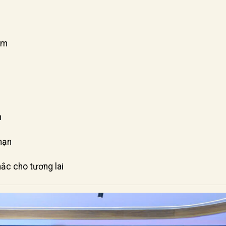
am
h
hạn
ắc cho tương lai