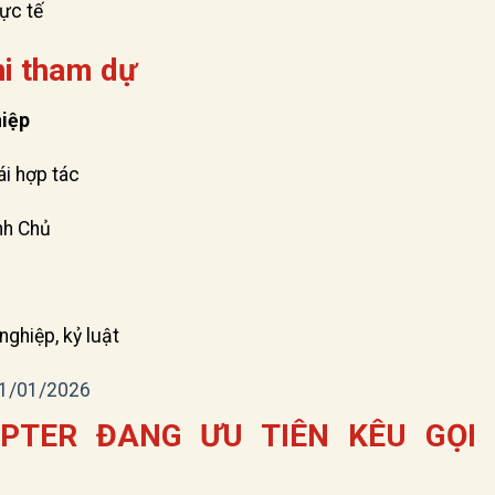
hực tế
hi tham dự
hiệp
ái hợp tác
nh Chủ
ghiệp, kỷ luật
1/01/2026
PTER ĐANG ƯU TIÊN KÊU GỌI