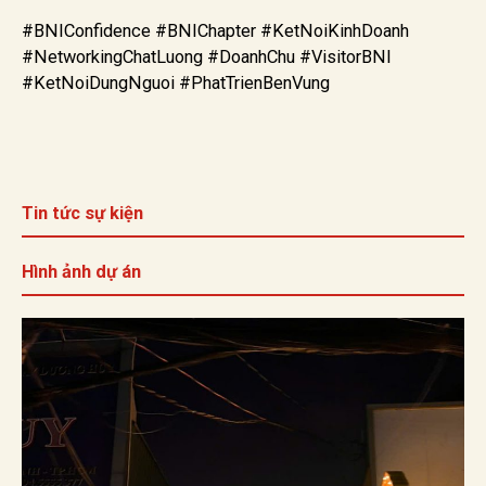
#BNIConfidence #BNIChapter #KetNoiKinhDoanh
#NetworkingChatLuong #DoanhChu #VisitorBNI
#KetNoiDungNguoi #PhatTrienBenVung
Tin tức sự kiện
Hình ảnh dự án