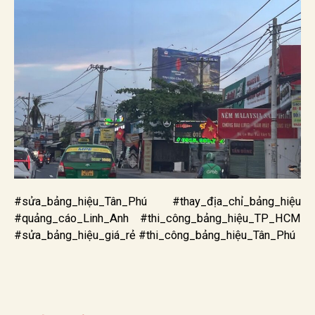
#sửa_bảng_hiệu_Tân_Phú #thay_địa_chỉ_bảng_hiệu
#quảng_cáo_Linh_Anh #thi_công_bảng_hiệu_TP_HCM
#sửa_bảng_hiệu_giá_rẻ #thi_công_bảng_hiệu_Tân_Phú