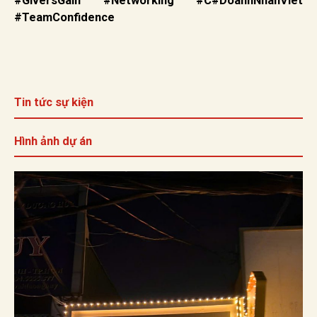
#GiversGain #Networking #C#DoanhNhanViet
#TeamConfidence
Tin tức sự kiện
Hình ảnh dự án