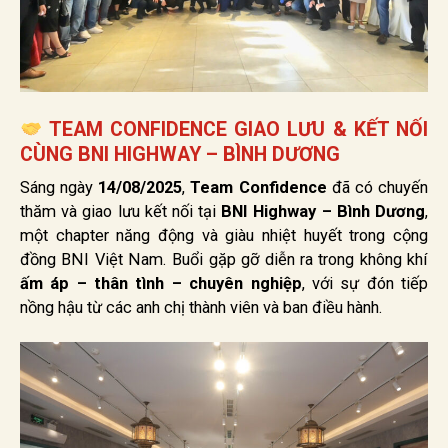
TEAM CONFIDENCE GIAO LƯU & KẾT NỐI
CÙNG BNI HIGHWAY – BÌNH DƯƠNG
Sáng ngày
14/08/2025
,
Team Confidence
đã có chuyến
thăm và giao lưu kết nối tại
BNI Highway – Bình Dương
,
một chapter năng động và giàu nhiệt huyết trong cộng
đồng BNI Việt Nam. Buổi gặp gỡ diễn ra trong không khí
ấm áp – thân tình – chuyên nghiệp
, với sự đón tiếp
nồng hậu từ các anh chị thành viên và ban điều hành.