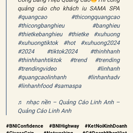
quảng cáo cho khách iu SAMA SPA
#quangcao
#thicongquangcao
#thicongbanghieu
#banghieu
#thietkebanghieu
#thietke
#xuhuong
#xuhuongtiktok
#hot
#xuhuong2024
#2024
#tiktok2024
#thinhhanh
#thinhhanhtiktok
#trend
#trending
#trendingvideo
#linhanh
#quangcaolinhanh
#linhanhadv
#linhanhfood
#samaspa
♬ nhạc nền – Quảng Cáo Linh Anh –
Quảng Cáo Linh Anh
#BNIConfidence #BNIHighway #KetNoiKinhDoanh