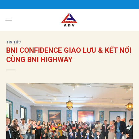
Bỏ
qua
nội
dung
TIN TỨC
BNI CONFIDENCE GIAO LƯU & KẾT NỐI
CÙNG BNI HIGHWAY