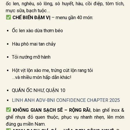
ốc len, nghêu, sò lông, sò huyết, hàu, cồi điệp, tôm tích,
mực sữa, bạch tuộc…
CHẾ BIẾN ĐẬM VỊ
– menu gần 40 món:
Ốc len xào dừa thơm béo
Hàu phô mai tan chảy
Tỏi nướng mỡ hành
Hột vịt lộn xào me, trứng cút lộn rang tỏi
…và nhiều món hấp dẫn khác!
QUÁN ỐC NHƯ, QUẬN 10
LINH ANH ADV-BNI CONFIDENCE CHAPTER 2025
KHÔNG GIAN SẠCH SẼ – RỘNG RÃI
, bàn ghế inox &
ghế nhựa đỏ quen thuộc, phục vụ nhanh nhẹn, lên món
đúng gu miền Nam.