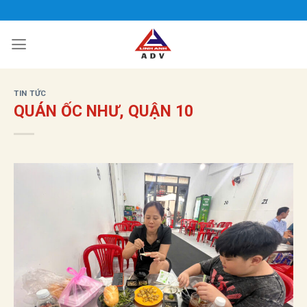
Bỏ
qua
nội
dung
TIN TỨC
QUÁN ỐC NHƯ, QUẬN 10