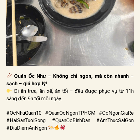
Quán Ốc Như – Không chỉ ngon, mà còn nhanh –
sạch – giá hợp lý!
Đi ăn trưa, ăn xế, ăn tối – đều được phục vụ từ 11h
sáng đến 9h tối mỗi ngày.
#OcNhuQuan10 #QuanOcNgonTPHCM #OcNgonGiaRe
#HaiSanTuoiSong #QuanOcBinhDan #AmThucSaiGon
#DiaDiemAnNgon