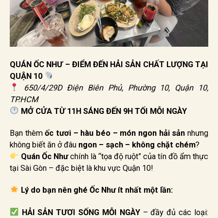
QUÁN ỐC NHƯ – ĐIỂM ĐẾN HẢI SẢN CHẤT LƯỢNG TẠI
QUẬN 10
650/4/29D Điện Biên Phủ, Phường 10, Quận 10,
TP.HCM
MỞ CỬA TỪ 11H SÁNG ĐẾN 9H TỐI MỖI NGÀY
Bạn thèm
ốc tươi – hàu béo – món ngon hải sản
nhưng
không biết ăn ở đâu
ngon – sạch – không chặt chém
?
Quán Ốc Như
chính là “tọa độ ruột” của tín đồ ẩm thực
tại Sài Gòn – đặc biệt là khu vực Quận 10!
Lý do bạn nên ghé Ốc Như ít nhất một lần:
HẢI SẢN TƯƠI SỐNG MỖI NGÀY
– đầy đủ các loại: