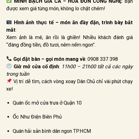
MINH BẠCH GIÁ CẢ – HÓA ĐƠN CÔNG NGHỆ
: Bạn
được xem giá từng món, không lo chặt chém!
Hình ảnh thực tế – món ăn đầy đặn, trình bày bắt
mắt
:
Xem ảnh là mê, ăn rồi là ghiền! Nhiều khách đánh giá
“đáng đồng tiền, đồ tươi, nêm nếm ngon”.
Gọi đặt bàn – gọi món mang về
: 0908 337 398
Giờ mở cửa cố định
:
11h00 – 21h00 tất cả các ngày
trong tuần
Vị trí dễ tìm, cách vòng xoay Dân Chủ chỉ vài phút chạy
xe!
Quán ốc mở cửa trưa ở Quận 10
Ốc Như Điện Biên Phủ
Quán hải sản bình dân ngon TP.HCM