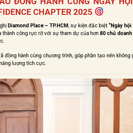
ÀO ĐỒNG HÀNH CÙNG NGÀY HỘI
FIDENCE CHAPTER 2025
nghị
Diamond Place – TP.HCM
, sự kiện đặc biệt
“Ngày hội 
a thành công rực rỡ với sự tham dự của hơn
80 chủ doanh
c.
ã đồng hành cùng chương trình, góp phần tạo nên không g
năng lượng tích cực.