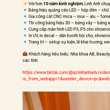
Với hơn
10 năm kinh nghiệm
, Linh Anh chu
Bảng hiệu quảng cáo LED – hộp đèn – chữ 
Gia công cắt CNC mica – inox – alu – fom
Thi công bảng hiệu 3D – bảng vẫy – bảng a
Cung cấp màn hình LED P3, P5 cho showroo
In UV, in decal – dán booth hội chợ, showr
Trang trí – setup sự kiện, lễ khai trương, we
Khách hàng tiêu biểu: Nha khoa AB, Beaut
các tỉnh.
https://www.tiktok.com/@qclinhanhadv/vi
is_from_webapp=1&sender_device=pc&we