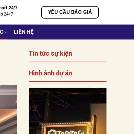
port 24/7
YÊU CẦU BÁO GIÁ
rợ 24/7
ỨC
LIÊN HỆ
Tin tức sự kiện
Hình ảnh dự án