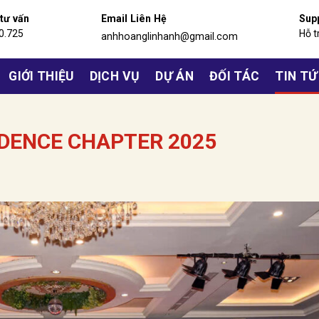
 tư vấn
Email Liên Hệ
Sup
0.725
Hỗ t
anhhoanglinhanh@gmail.com
GIỚI THIỆU
DỊCH VỤ
DỰ ÁN
ĐỐI TÁC
TIN T
IDENCE CHAPTER 2025