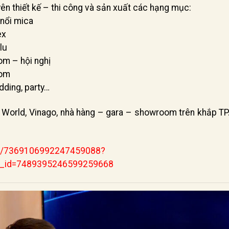
yên thiết kế – thi công và sản xuất các hạng mục:
nổi mica
ex
lu
m – hội nghị
oom
dding, party…
y World, Vinago, nhà hàng – gara – showroom trên khắp T
deo/7369106992247459088?
b_id=7489395246599259668