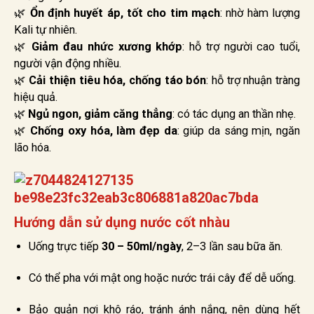
🌿
Ổn định huyết áp, tốt cho tim mạch
: nhờ hàm lượng
Kali tự nhiên.
🌿
Giảm đau nhức xương khớp
: hỗ trợ người cao tuổi,
người vận động nhiều.
🌿
Cải thiện tiêu hóa, chống táo bón
: hỗ trợ nhuận tràng
hiệu quả.
🌿
Ngủ ngon, giảm căng thẳng
: có tác dụng an thần nhẹ.
🌿
Chống oxy hóa, làm đẹp da
: giúp da sáng mịn, ngăn
lão hóa.
Hướng dẫn sử dụng nước cốt nhàu
Uống trực tiếp
30 – 50ml/ngày
, 2–3 lần sau bữa ăn.
Có thể pha với mật ong hoặc nước trái cây để dễ uống.
Bảo quản nơi khô ráo, tránh ánh nắng, nên dùng hết