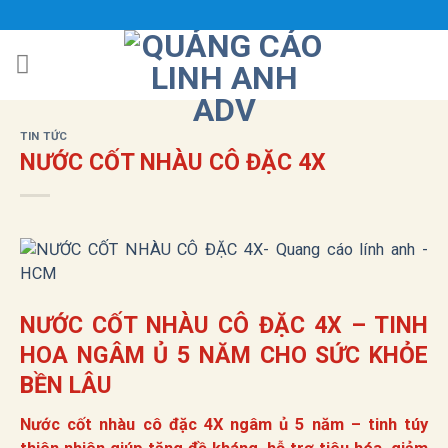
Bỏ
qua
nội
dung
TIN TỨC
NƯỚC CỐT NHÀU CÔ ĐẶC 4X
NƯỚC CỐT NHÀU CÔ ĐẶC 4X – TINH
HOA NGÂM Ủ 5 NĂM CHO SỨC KHỎE
BỀN LÂU
Nước cốt nhàu cô đặc 4X ngâm ủ 5 năm – tinh túy