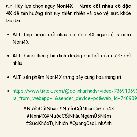
👉 Hãy lựa chọn ngay
Noni4X – Nước cốt nhàu cô đặc
4X
để tận hưởng tinh túy thiên nhiên và bảo vệ sức khỏe
lâu dài.
ALT: hộp nước cốt nhàu cô đặc 4X ngâm ủ 5 năm
Noni4X
ALT: bảng thông tin dinh dưỡng chi tiết của nước cốt
nhàu
ALT: sản phẩm Noni4X trưng bày cùng hoa trang trí
https://www.tiktok.com/@qclinhanhadv/video/7369106
is_from_webapp=1&sender_device=pc&web_id=74893
#NướcCốtNhàu #NướcCốtNhàuCôĐặc4X
#Noni4X#NướcCốtNhàuNgâmỦ5Năm
#SứcKhỏeTựNhiên #QuảngCáoLinhAnh