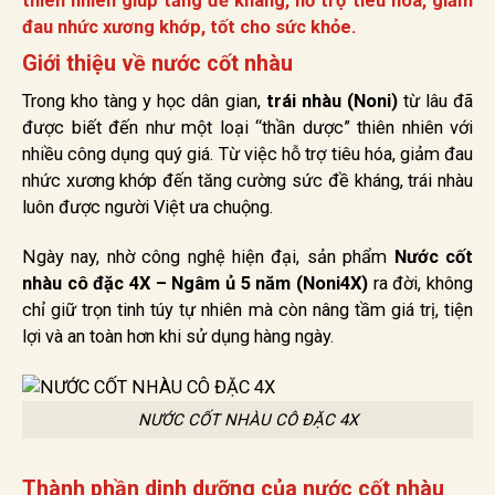
thiên nhiên giúp tăng đề kháng, hỗ trợ tiêu hóa, giảm
đau nhức xương khớp, tốt cho sức khỏe.
Giới thiệu về nước cốt nhàu
Trong kho tàng y học dân gian,
trái nhàu (Noni)
từ lâu đã
được biết đến như một loại “thần dược” thiên nhiên với
nhiều công dụng quý giá. Từ việc hỗ trợ tiêu hóa, giảm đau
nhức xương khớp đến tăng cường sức đề kháng, trái nhàu
luôn được người Việt ưa chuộng.
Ngày nay, nhờ công nghệ hiện đại, sản phẩm
Nước cốt
nhàu cô đặc 4X – Ngâm ủ 5 năm (Noni4X)
ra đời, không
chỉ giữ trọn tinh túy tự nhiên mà còn nâng tầm giá trị, tiện
lợi và an toàn hơn khi sử dụng hàng ngày.
NƯỚC CỐT NHÀU CÔ ĐẶC 4X
Thành phần dinh dưỡng của nước cốt nhàu