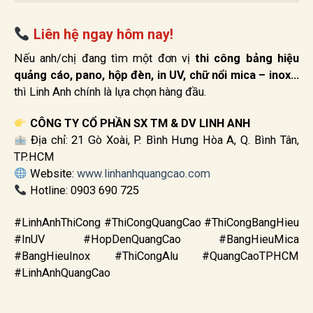
Liên hệ ngay hôm nay!
Nếu anh/chị đang tìm một đơn vị
thi công bảng hiệu
quảng cáo, pano, hộp đèn, in UV, chữ nổi mica – inox…
thì Linh Anh chính là lựa chọn hàng đầu.
CÔNG TY CỔ PHẦN SX TM & DV LINH ANH
Địa chỉ: 21 Gò Xoài, P. Bình Hưng Hòa A, Q. Bình Tân,
TP.HCM
Website:
www.linhanhquangcao.com
Hotline: 0903 690 725
#LinhAnhThiCong #ThiCongQuangCao #ThiCongBangHieu
#InUV #HopDenQuangCao #BangHieuMica
#BangHieuInox #ThiCongAlu #QuangCaoTPHCM
#LinhAnhQuangCao