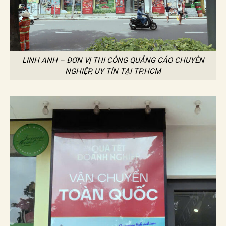
LINH ANH – ĐƠN VỊ THI CÔNG QUẢNG CÁO CHUYÊN
NGHIỆP, UY TÍN TẠI TP.HCM