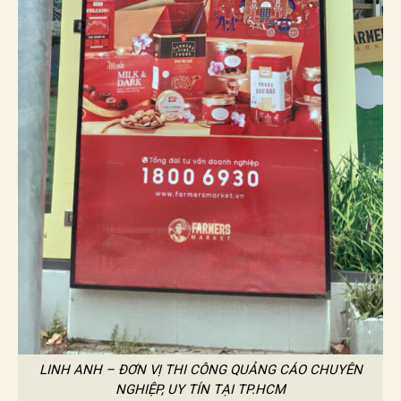
LINH ANH – ĐƠN VỊ THI CÔNG QUẢNG CÁO CHUYÊN
NGHIỆP, UY TÍN TẠI TP.HCM