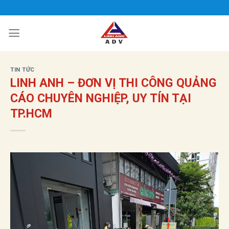
Bỏ
qua
nội
dung
TIN TỨC
LINH ANH – ĐƠN VỊ THI CÔNG QUẢNG
CÁO CHUYÊN NGHIỆP, UY TÍN TẠI
TP.HCM