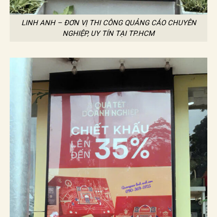
LINH ANH – ĐƠN VỊ THI CÔNG QUẢNG CÁO CHUYÊN
NGHIỆP, UY TÍN TẠI TP.HCM