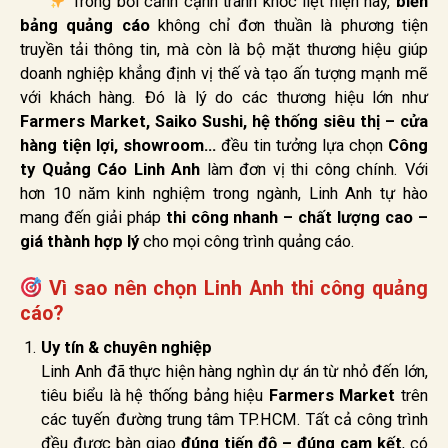
Trong bối cảnh cạnh tranh khốc liệt hiện nay,
biển
bảng quảng cáo
không chỉ đơn thuần là phương tiện
truyền tải thông tin, mà còn là bộ mặt thương hiệu giúp
doanh nghiệp khẳng định vị thế và tạo ấn tượng mạnh mẽ
với khách hàng. Đó là lý do các thương hiệu lớn như
Farmers Market, Saiko Sushi, hệ thống siêu thị – cửa
hàng tiện lợi, showroom…
đều tin tưởng lựa chọn
Công
ty Quảng Cáo Linh Anh
làm đơn vị thi công chính. Với
hơn 10 năm kinh nghiệm trong ngành, Linh Anh tự hào
mang đến giải pháp
thi công nhanh – chất lượng cao –
giá thành hợp lý
cho mọi công trình quảng cáo.
Vì sao nên chọn Linh Anh thi công quảng
cáo?
Uy tín & chuyên nghiệp
Linh Anh đã thực hiện hàng nghìn dự án từ nhỏ đến lớn,
tiêu biểu là hệ thống bảng hiệu
Farmers Market
trên
các tuyến đường trung tâm TP.HCM. Tất cả công trình
đều được bàn giao
đúng tiến độ – đúng cam kết
, có