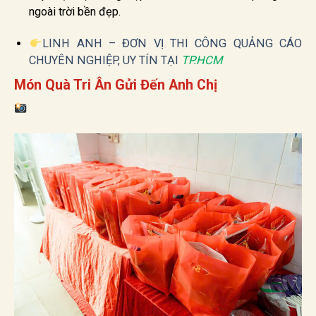
ngoài trời bền đẹp.
LINH ANH – ĐƠN VỊ THI CÔNG QUẢNG CÁO
CHUYÊN NGHIỆP, UY TÍN TẠI
TP.HCM
Món Quà Tri Ân Gửi Đến Anh Chị