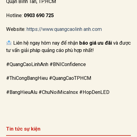
Quận Bình Tân, TP.HCM
Hotline:
0903 690 725
Website:
https://www.quangcaolinh anh.com
Liên hệ ngay hôm nay để nhận
báo giá ưu đãi
và được
tư vấn giải pháp quảng cáo phù hợp nhất!
#QuangCaoLinhAnh #BNIConfidence
#ThiCongBangHieu #QuangCaoTPHCM
#BangHieuAlu #ChuNoiMicaInox #HopDenLED
Tin tức sự kiện