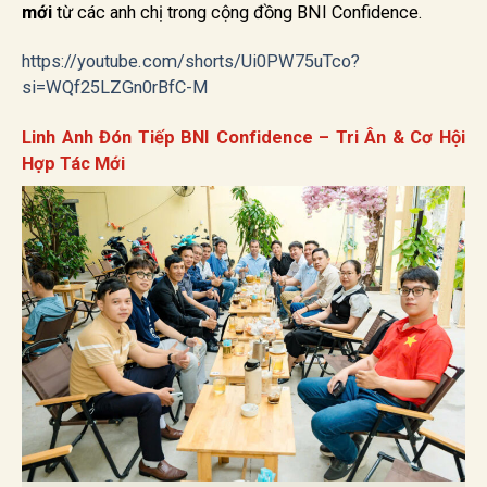
mới
từ các anh chị trong cộng đồng BNI Confidence.
https://youtube.com/shorts/Ui0PW75uTco?
si=WQf25LZGn0rBfC-M
Linh Anh Đón Tiếp BNI Confidence – Tri Ân & Cơ Hội
Hợp Tác Mới