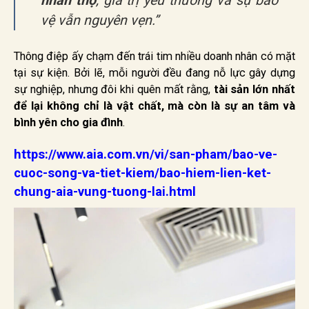
nhân thọ
, giá trị yêu thương và sự bảo
vệ vẫn nguyên vẹn.”
Thông điệp ấy chạm đến trái tim nhiều doanh nhân có mặt
tại sự kiện. Bởi lẽ, mỗi người đều đang nỗ lực gây dựng
sự nghiệp, nhưng đôi khi quên mất rằng,
tài sản lớn nhất
để lại không chỉ là vật chất, mà còn là sự an tâm và
bình yên cho gia đình
.
https://www.aia.com.vn/vi/san-pham/bao-ve-
cuoc-song-va-tiet-kiem/bao-hiem-lien-ket-
chung-aia-vung-tuong-lai.html