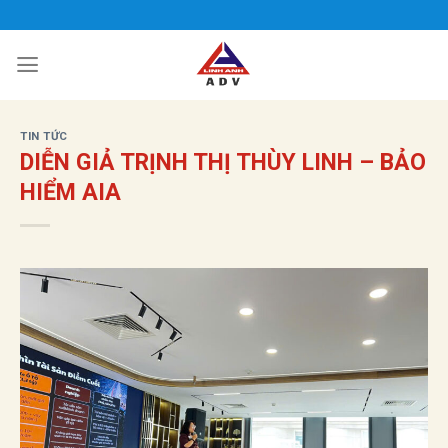
Bỏ
qua
nội
dung
TIN TỨC
DIỄN GIẢ TRỊNH THỊ THÙY LINH – BẢO
HIỂM AIA