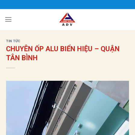
Bỏ
qua
nội
dung
TIN TỨC
CHUYÊN ỐP ALU BIỂN HIỆU – QUẬN
TÂN BÌNH