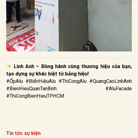
Linh Anh – Đồng hành cùng thương hiệu của bạn,
tạo dựng sự khác biệt từ bảng hiệu!
#ỐpAlu #BiểnHiệuAlu #ThiCongAlu #QuangCaoLinhAnh
#BienHieuQuanTanBinh #AluFacade
#ThiCongBienHieuTPHCM
Tin tức sự kiện