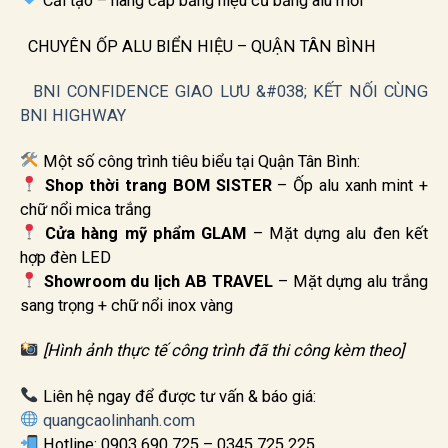
Cải tạo – nâng cấp bảng hiệu cũ bằng alu mới
CHUYÊN ỐP ALU BIỂN HIỆU – QUẬN TÂN BÌNH
BNI CONFIDENCE GIAO LƯU &#038; KẾT NỐI CÙNG
BNI HIGHWAY
Một số công trình tiêu biểu tại Quận Tân Bình:
Shop thời trang BOM SISTER
– Ốp alu xanh mint +
chữ nổi mica trắng
Cửa hàng mỹ phẩm GLAM
– Mặt dựng alu đen kết
hợp đèn LED
Showroom du lịch AB TRAVEL
– Mặt dựng alu trắng
sang trọng + chữ nổi inox vàng
[Hình ảnh thực tế công trình đã thi công kèm theo]
Liên hệ ngay để được tư vấn & báo giá:
quangcaolinhanh.com
Hotline: 0903 690 725 – 0345 725 225