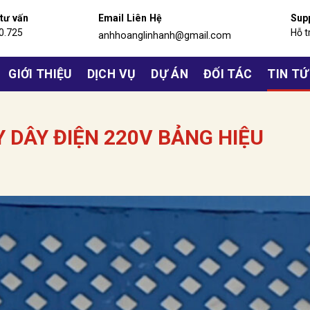
 tư vấn
Email Liên Hệ
Sup
0.725
Hỗ t
anhhoanglinhanh@gmail.com
GIỚI THIỆU
DỊCH VỤ
DỰ ÁN
ĐỐI TÁC
TIN T
 DÂY ĐIỆN 220V BẢNG HIỆU