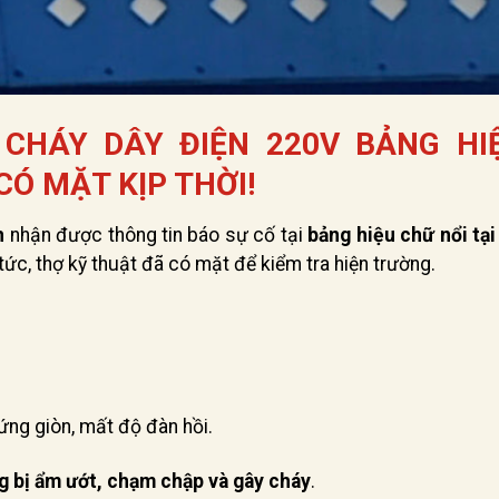
CHÁY DÂY ĐIỆN 220V BẢNG HI
Ó MẶT KỊP THỜI!
h
nhận được thông tin báo sự cố tại
bảng hiệu chữ nổi tại
 tức, thợ kỹ thuật đã có mặt để kiểm tra hiện trường.
cứng giòn, mất độ đàn hồi.
g bị ẩm ướt, chạm chập và gây cháy
.