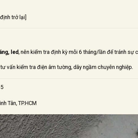
ịnh trở lại]
áng, led
, nên kiểm tra định kỳ mỗi 6 tháng/lần để tránh sự c
tư vấn kiểm tra điện âm tường, dây ngầm chuyên nghiệp.
25
Bình Tân, TP.HCM