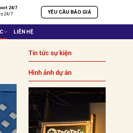
port 24/7
YÊU CẦU BÁO GIÁ
rợ 24/7
ỨC
LIÊN HỆ
Tin tức sự kiện
Hình ảnh dự án