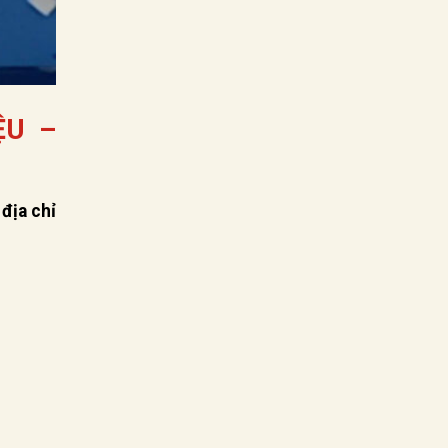
ỆU –
 địa chỉ