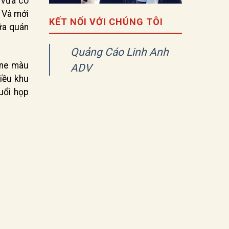
 vừa có
. Và mới
KẾT NỐI VỚI CHÚNG TÔI
ữa quán
Quảng Cáo Linh Anh
one màu
ADV
hiều khu
uổi họp