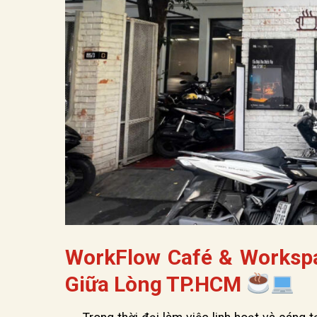
WorkFlow Café & Workspa
Giữa Lòng TP.HCM