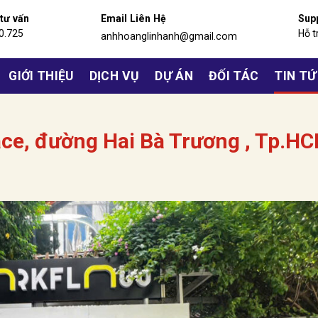
 tư vấn
Email Liên Hệ
Sup
0.725
Hỗ t
anhhoanglinhanh@gmail.com
GIỚI THIỆU
DỊCH VỤ
DỰ ÁN
ĐỐI TÁC
TIN T
ce, đường Hai Bà Trương , Tp.H