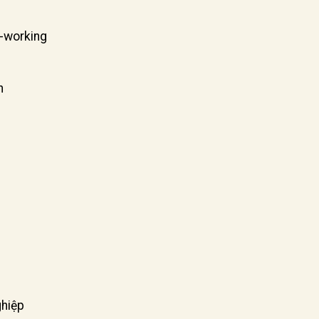
o-working
n
ghiệp