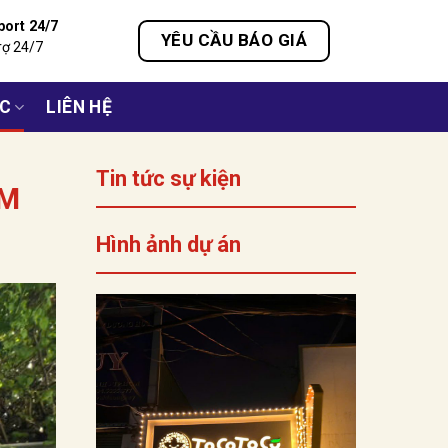
port 24/7
YÊU CẦU BÁO GIÁ
rợ 24/7
ỨC
LIÊN HỆ
Tin tức sự kiện
CM
Hình ảnh dự án