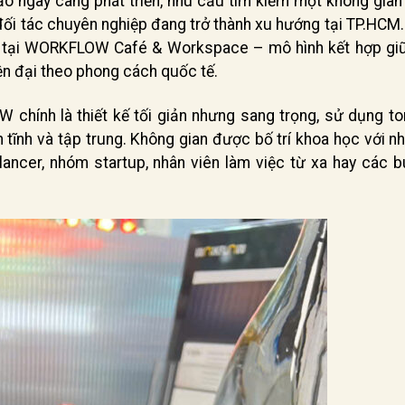
ạo ngày càng phát triển, nhu cầu tìm kiếm một không gian
 đối tác chuyên nghiệp đang trở thành xu hướng tại TP.HCM
tế tại WORKFLOW Café & Workspace – mô hình kết hợp gi
ện đại theo phong cách quốc tế.
hính là thiết kế tối giản nhưng sang trọng, sử dụng t
 tĩnh và tập trung. Không gian được bố trí khoa học với n
ancer, nhóm startup, nhân viên làm việc từ xa hay các b