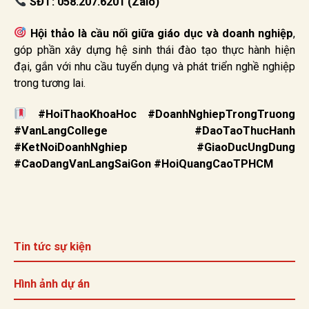
SĐT: 058.207.6201 (Zalo)
Hội thảo là cầu nối giữa giáo dục và doanh nghiệp
,
góp phần xây dựng hệ sinh thái đào tạo thực hành hiện
đại, gắn với nhu cầu tuyển dụng và phát triển nghề nghiệp
trong tương lai.
#HoiThaoKhoaHoc #DoanhNghiepTrongTruong
#VanLangCollege #DaoTaoThucHanh
#KetNoiDoanhNghiep #GiaoDucUngDung
#CaoDangVanLangSaiGon #HoiQuangCaoTPHCM
Tin tức sự kiện
Hình ảnh dự án