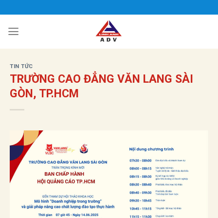
Bỏ
qua
nội
dung
TIN TỨC
TRƯỜNG CAO ĐẲNG VĂN LANG SÀI
GÒN, TP.HCM