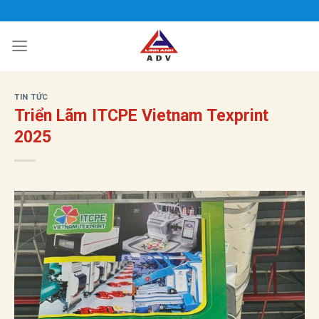
Bỏ
qua
nội
dung
TIN TỨC
Triển Lãm ITCPE Vietnam Texprint
2025