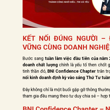
KẾT NỐI ĐÚNG NGƯỜI –
VỮNG CÙNG DOANH NGHIỆ
Bước sang
tuần làm việc đầu tiên của năm
doanh chất lượng
chính là yếu tố then chốt
tinh thần đó,
BNI Confidence Chapter
trân tr
nối kinh doanh định kỳ vào sáng Thứ Tư tuầ
Đây không chỉ là một buổi gặp gỡ thông thườn
tham gia đều mang theo tư duy chia sẻ – hợp t
BNI Confidence Chapter – N