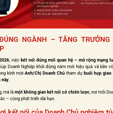
 ĐÚNG NGÀNH – TĂNG TRƯỞNG
P
 2026
, việc
kết nối đúng mối quan hệ – mở rộng mạng lư
 giúp Doanh Nghiệp khởi động năm mới hiệu quả và bền vữ
ọng kính mời
Anh/Chị Doanh Chủ
tham dự
buổi họp giao 
n này
.
g, mà là
một không gian kết nối có chiến lược
, nơi mỗi D
ác – cùng phát triển dài hạn.
ơi kết nối của Doanh Chủ nghiêm tú