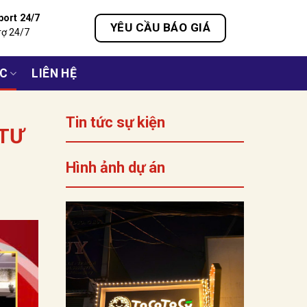
port 24/7
YÊU CẦU BÁO GIÁ
rợ 24/7
ỨC
LIÊN HỆ
Tin tức sự kiện
 TƯ
Hình ảnh dự án