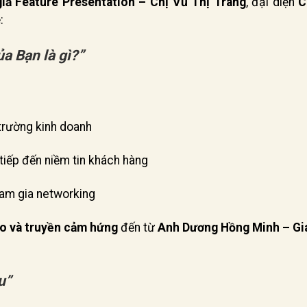
giả Feature Presentation – Chị Vũ Thị Trang
, đại diện
C
:
a Bạn là gì?”
 trường kinh doanh
tiếp đến niềm tin khách hàng
ham gia networking
o và truyền cảm hứng
đến từ
Anh Dương Hồng Minh – G
u”