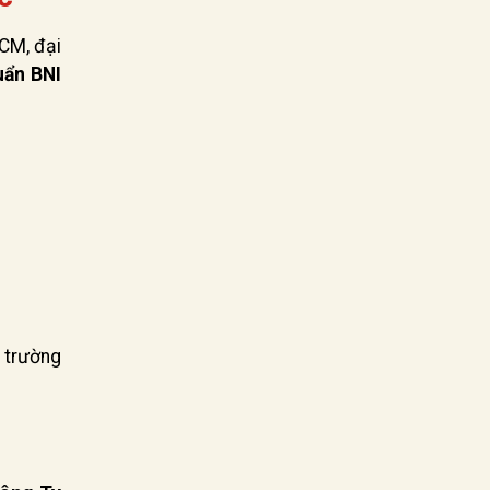
CM, đại
uẩn BNI
i trường