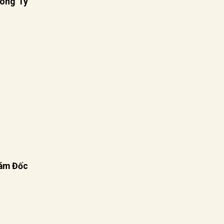
ông Ty
iám Đốc