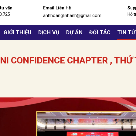
 tư vấn
Email Liên Hệ
Sup
0.725
Hỗ t
anhhoanglinhanh@gmail.com
GIỚI THIỆU
DỊCH VỤ
DỰ ÁN
ĐỐI TÁC
TIN T
NI CONFIDENCE CHAPTER , THỨ