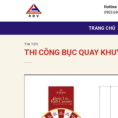
Bỏ
Hotline
qua
0903.69
nội
dung
TRANG CHỦ
TIN TỨC
THI CÔNG BỤC QUAY KHU