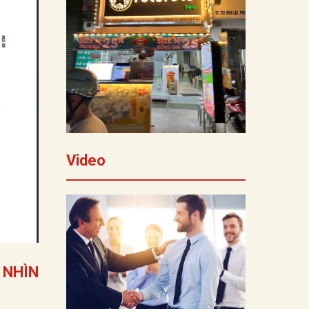
Video
 NHÌN