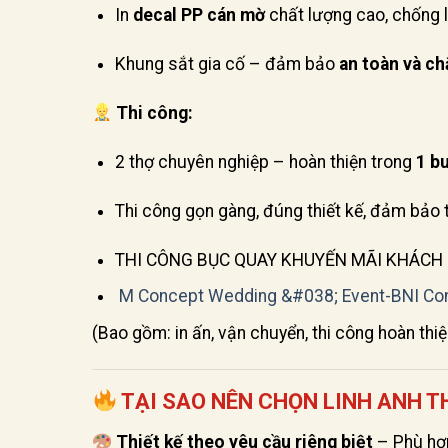
In
decal PP cán mờ
chất lượng cao, chống l
Khung sắt gia cố – đảm bảo
an toàn và c
Thi công:
2 thợ chuyên nghiệp – hoàn thiện trong
1 b
Thi công gọn gàng, đúng thiết kế, đảm bảo 
THI CÔNG BỤC QUAY KHUYẾN MÃI KHÁCH
M Concept Wedding &#038; Event-BNI Co
(Bao gồm: in ấn, vận chuyển, thi công hoàn thiệ
TẠI SAO NÊN CHỌN LINH ANH T
Thiết kế theo yêu cầu riêng biệt
– Phù hợp