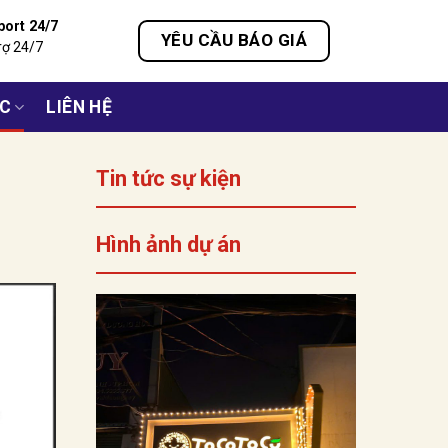
port 24/7
YÊU CẦU BÁO GIÁ
rợ 24/7
ỨC
LIÊN HỆ
Tin tức sự kiện
Hình ảnh dự án