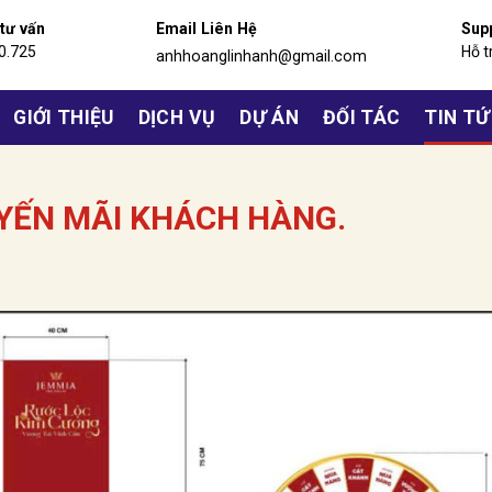
 tư vấn
Email Liên Hệ
Sup
0.725
Hỗ t
anhhoanglinhanh@gmail.com
GIỚI THIỆU
DỊCH VỤ
DỰ ÁN
ĐỐI TÁC
TIN T
YẾN MÃI KHÁCH HÀNG.