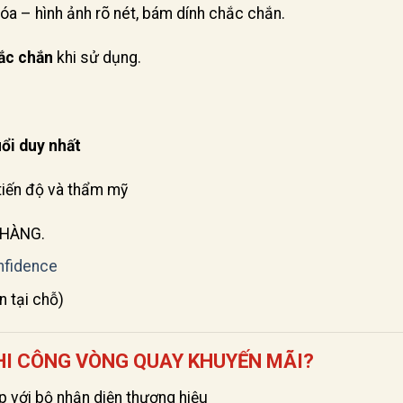
óa – hình ảnh rõ nét, bám dính chắc chắn.
hắc chắn
khi sử dụng.
uổi duy nhất
tiến độ và thẩm mỹ
 HÀNG.
nfidence
n tại chỗ)
HI CÔNG VÒNG QUAY KHUYẾN MÃI?
 với bộ nhận diện thương hiệu