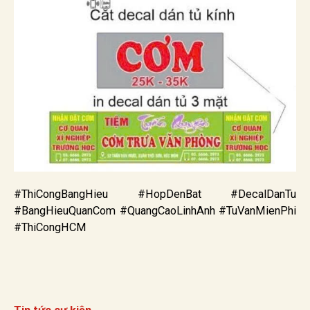
#ThiCongBangHieu #HopDenBat #DecalDanTu
#BangHieuQuanCom #QuangCaoLinhAnh #TuVanMienPhi
#ThiCongHCM