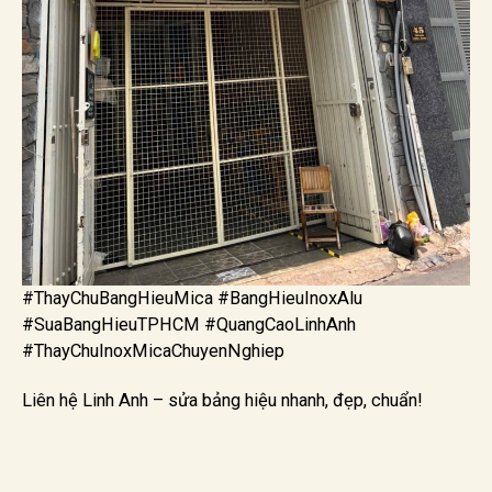
#ThayChuBangHieuMica #BangHieuInoxAlu
#SuaBangHieuTPHCM #QuangCaoLinhAnh
#ThayChuInoxMicaChuyenNghiep
Liên hệ Linh Anh – sửa bảng hiệu nhanh, đẹp, chuẩn!