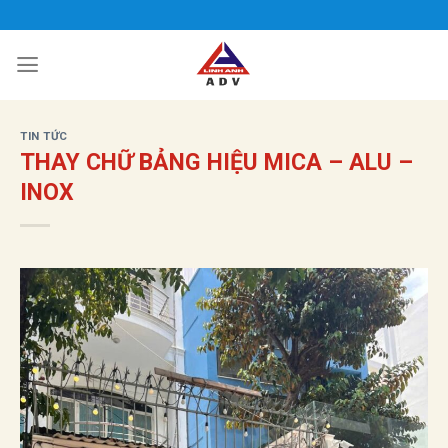
Bỏ
qua
nội
dung
TIN TỨC
THAY CHỮ BẢNG HIỆU MICA – ALU –
INOX