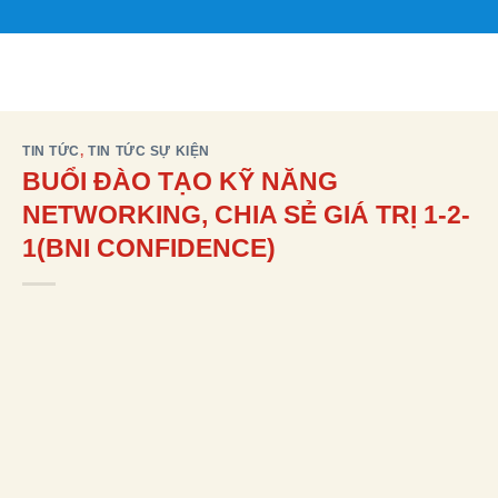
Bỏ
qua
nội
dung
TIN TỨC
,
TIN TỨC SỰ KIỆN
BUỔI ĐÀO TẠO KỸ NĂNG
NETWORKING, CHIA SẺ GIÁ TRỊ 1-2-
1(BNI CONFIDENCE)