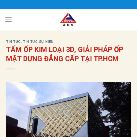
Bỏ
qua
nội
dung
TIN TỨC
,
TIN TỨC SỰ KIỆN
TẤM ỐP KIM LOẠI 3D, GIẢI PHÁP ỐP
MẶT DỰNG ĐẲNG CẤP TẠI TP.HCM