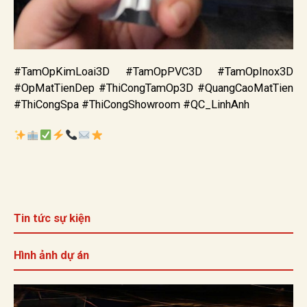
#TamOpKimLoai3D #TamOpPVC3D #TamOpInox3D
#OpMatTienDep #ThiCongTamOp3D #QuangCaoMatTien
#ThiCongSpa #ThiCongShowroom #QC_LinhAnh
Tin tức sự kiện
Hình ảnh dự án