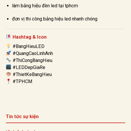
làm bảng hiệu đèn led tại tphcm
đơn vị thi công bảng hiệu led nhanh chóng
Hashtag & Icon
#BangHieuLED
#QuangCaoLinhAnh
#ThiCongBangHieu
#LEDDepGiaRe
#ThietKeBangHieu
#TPHCM
Tin tức sự kiện