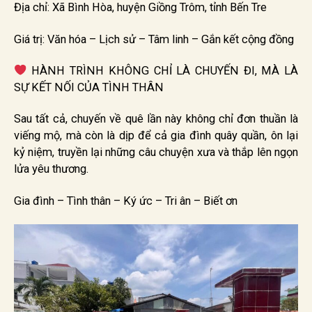
Địa chỉ: Xã Bình Hòa, huyện Giồng Trôm, tỉnh Bến Tre
Giá trị: Văn hóa – Lịch sử – Tâm linh – Gắn kết cộng đồng
HÀNH TRÌNH KHÔNG CHỈ LÀ CHUYẾN ĐI, MÀ LÀ
SỰ KẾT NỐI CỦA TÌNH THÂN
Sau tất cả, chuyến về quê lần này không chỉ đơn thuần là
viếng mộ, mà còn là dịp để cả gia đình quây quần, ôn lại
kỷ niệm, truyền lại những câu chuyện xưa và thắp lên ngọn
lửa yêu thương.
️Gia đình – Tình thân – Ký ức – Tri ân – Biết ơn