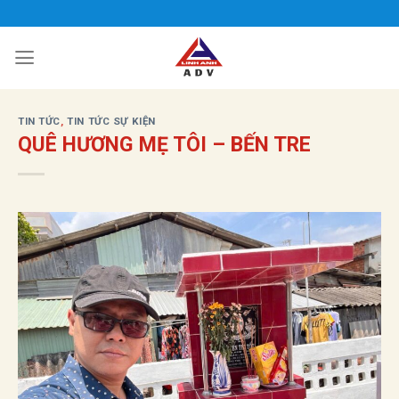
Bỏ
qua
nội
dung
TIN TỨC
,
TIN TỨC SỰ KIỆN
QUÊ HƯƠNG MẸ TÔI – BẾN TRE