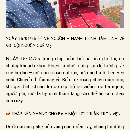
NGÀY 15/04/25
VỀ NGUỒN – HÀNH TRÌNH TÂM LINH VỀ
VỚI CỘI NGUỒN QUÊ MẸ
NGÀY 15/04/25 Trong nhịp sống hối hả của phố thị, có
những khoảnh khắc khiến ta chợt dừng lại để hướng về
quê hương – nơi chôn nhau cắt rốn, nơi ông bà tổ tiên yên
nghỉ. Chuyến đi lần này về Bến Tre mang nhiều cảm xúc,
khi gia đình chúng tôi có dịp trở lại viếng mộ bà ngoại,
người phụ nữ đã hy sinh thầm lặng cho thế hệ con cháu
hôm nay.
THẮP NÉN NHANG CHO BÀ – MỘT LỜI TRI ÂN TRỌN VẸN
Dưới cái nắng nhẹ của vùng quê miền Tây, chúng tôi dừng