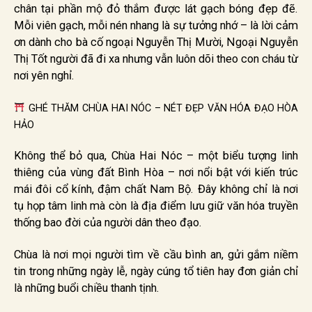
chân tại phần mộ đỏ thắm được lát gạch bóng đẹp đẽ.
Mỗi viên gạch, mỗi nén nhang là sự tưởng nhớ – là lời cảm
ơn dành cho bà cố ngoại Nguyễn Thị Mười, Ngoại Nguyễn
Thị Tốt người đã đi xa nhưng vẫn luôn dõi theo con cháu từ
nơi yên nghỉ.
GHÉ THĂM CHÙA HAI NÓC – NÉT ĐẸP VĂN HÓA ĐẠO HÒA
HẢO
Không thể bỏ qua, Chùa Hai Nóc – một biểu tượng linh
thiêng của vùng đất Bình Hòa – nơi nổi bật với kiến trúc
mái đôi cổ kính, đậm chất Nam Bộ. Đây không chỉ là nơi
tụ họp tâm linh mà còn là địa điểm lưu giữ văn hóa truyền
thống bao đời của người dân theo đạo.
Chùa là nơi mọi người tìm về cầu bình an, gửi gắm niềm
tin trong những ngày lễ, ngày cúng tổ tiên hay đơn giản chỉ
là những buổi chiều thanh tịnh.