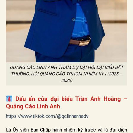
QUẢNG CÁO LINH ANH THAM DỰ ĐẠI HỘI ĐẠI BIỂU BẤT
THƯỜNG, HỘI QUẢNG CÁO TP.HCM NHIỆM KỲ I (2025 –
2030)
Dấu ấn của đại biểu Trần Anh Hoàng –
Quảng Cáo Linh Anh
https://www.tiktok.com/@qclinhanhadv
Là Ủy viên Ban Chấp hành nhiệm kỳ trước và là đại diện