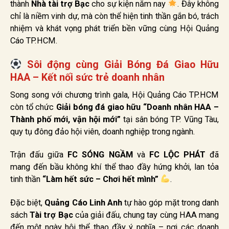
thành
Nhà tài trợ Bạc
cho sự kiện năm nay
. Đây không
chỉ là niềm vinh dự, mà còn thể hiện tinh thần gắn bó, trách
nhiệm và khát vọng phát triển bền vững cùng Hội Quảng
Cáo TP.HCM.
Sôi động cùng Giải Bóng Đá Giao Hữu
HAA – Kết nối sức trẻ doanh nhân
Song song với chương trình gala, Hội Quảng Cáo TP.HCM
còn tổ chức
Giải bóng đá giao hữu “Doanh nhân HAA –
Thành phố mới, vận hội mới”
tại sân bóng TP. Vũng Tàu,
quy tụ đông đảo hội viên, doanh nghiệp trong ngành.
Trận đấu giữa
FC SÓNG NGẦM
và
FC LỘC PHÁT
đã
mang đến bầu không khí thể thao đầy hứng khởi, lan tỏa
tinh thần
“Làm hết sức – Chơi hết mình”
.
Đặc biệt,
Quảng Cáo Linh Anh
tự hào góp mặt trong danh
sách
Tài trợ Bạc
của giải đấu, chung tay cùng HAA mang
đến một ngày hội thể thao đầy ý nghĩa – nơi các doanh