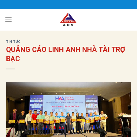
Bỏ
qua
nội
dung
TIN TỨC
QUẢNG CÁO LINH ANH NHÀ TÀI TRỢ
BẠC