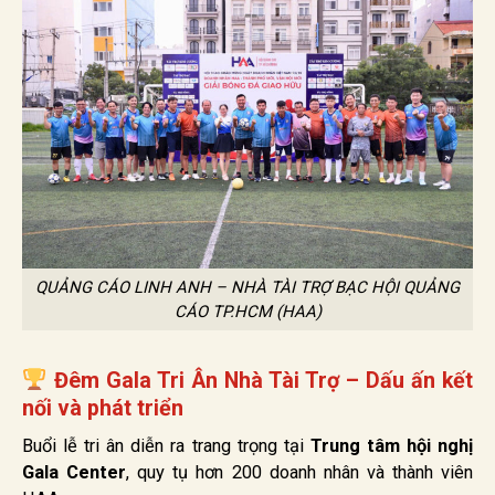
QUẢNG CÁO LINH ANH – NHÀ TÀI TRỢ BẠC HỘI QUẢNG
CÁO TP.HCM (HAA)
Đêm Gala Tri Ân Nhà Tài Trợ – Dấu ấn kết
nối và phát triển
Buổi lễ tri ân diễn ra trang trọng tại
Trung tâm hội nghị
Gala Center
, quy tụ hơn 200 doanh nhân và thành viên