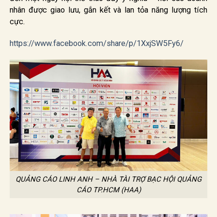
nhân được giao lưu, gắn kết và lan tỏa năng lượng tích
cực.
https://www.facebook.com/share/p/1XxjSW5Fy6/
QUẢNG CÁO LINH ANH – NHÀ TÀI TRỢ BẠC HỘI QUẢNG
CÁO TP.HCM (HAA)