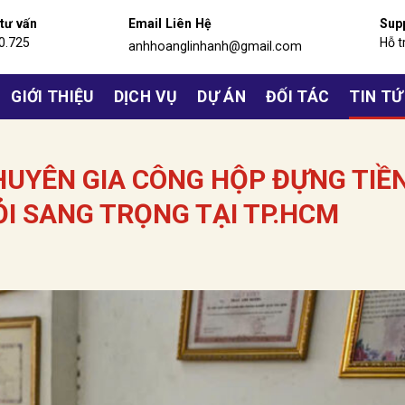
 tư vấn
Email Liên Hệ
Sup
0.725
Hỗ t
anhhoanglinhanh@gmail.com
GIỚI THIỆU
DỊCH VỤ
DỰ ÁN
ĐỐI TÁC
TIN T
HUYÊN GIA CÔNG HỘP ĐỰNG TIỀ
ỎI SANG TRỌNG TẠI TP.HCM