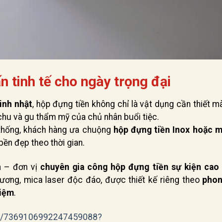
n tinh tế cho ngày trọng đại
inh nhật
, hộp đựng tiền không chỉ là vật dụng cần thiết m
n chu và gu thẩm mỹ của chủ nhân buổi tiệc.
 thống, khách hàng ưa chuộng
hộp đựng tiền Inox hoặc m
bền đẹp theo thời gian.
h
– đơn vị
chuyên gia công hộp đựng tiền sự kiện cao 
gương, mica laser độc đáo, được thiết kế riêng theo
phon
niệm
.
deo/7369106992247459088?