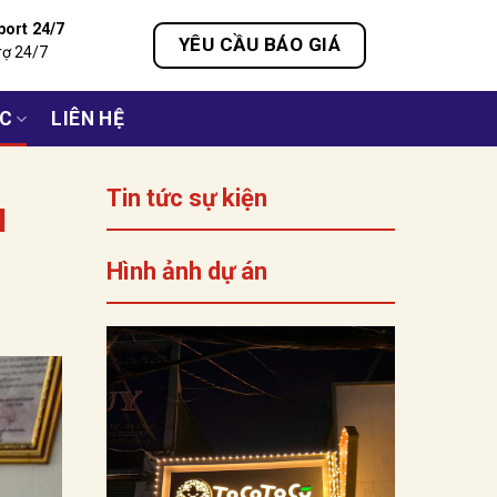
port 24/7
YÊU CẦU BÁO GIÁ
rợ 24/7
ỨC
LIÊN HỆ
Tin tức sự kiện
N
Hình ảnh dự án