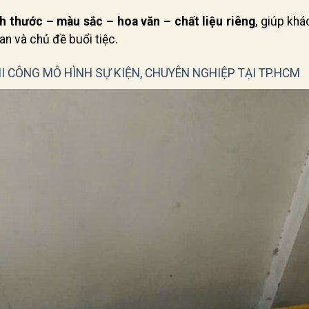
ch thước – màu sắc – hoa văn – chất liệu riêng
, giúp kh
n và chủ đề buổi tiệc.
I CÔNG MÔ HÌNH SỰ KIỆN, CHUYÊN NGHIỆP TẠI TP.HCM