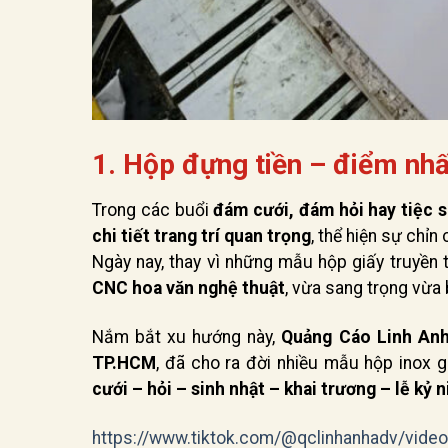
1. Hộp đựng tiền – điểm nhấ
Trong các buổi
đám cưới, đám hỏi hay tiệc s
chi tiết trang trí quan trọng
, thể hiện sự chỉ
Ngày nay, thay vì những mẫu hộp giấy truyền
CNC hoa văn nghệ thuật
, vừa sang trọng vừa 
Nắm bắt xu hướng này,
Quảng Cáo Linh An
TP.HCM
, đã cho ra đời nhiều mẫu hộp inox 
cưới – hỏi – sinh nhật – khai trương – lễ kỷ 
https://www.tiktok.com/@qclinhanhadv/vi