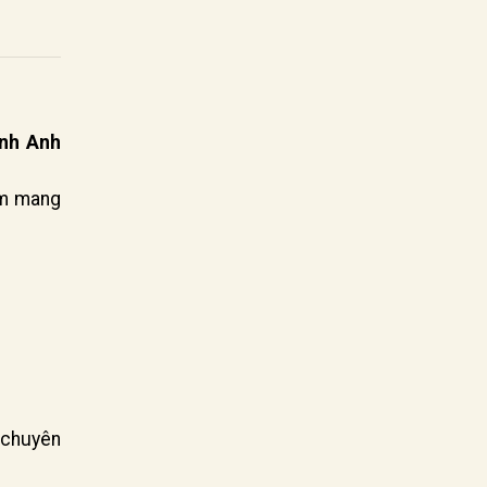
inh Anh
ẩm mang
 chuyên