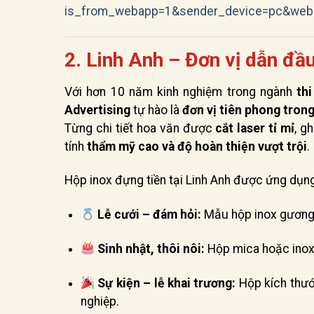
is_from_webapp=1&sender_device=pc&we
2. Linh Anh – Đơn vị dẫn đầ
Với hơn 10 năm kinh nghiệm trong ngành
th
Advertising
tự hào là
đơn vị tiên phong trong
Từng chi tiết hoa văn được
cắt laser tỉ mỉ
, g
tính
thẩm mỹ cao và độ hoàn thiện vượt trội
.
Hộp inox đựng tiền tại Linh Anh được ứng dụng
Lễ cưới – đám hỏi:
Mẫu hộp inox gương 
Sinh nhật, thôi nôi:
Hộp mica hoặc inox p
Sự kiện – lễ khai trương:
Hộp kích thướ
nghiệp.