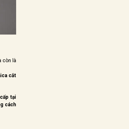
à còn là
ica cắt
cấp tại
g cách