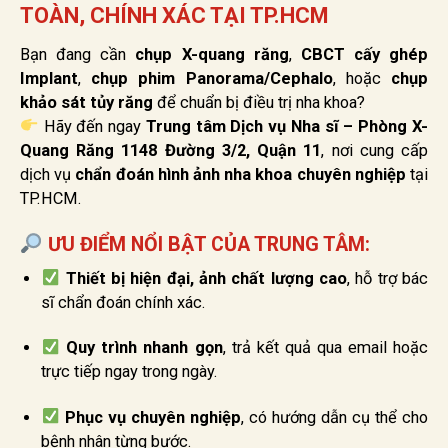
TOÀN, CHÍNH XÁC TẠI TP.HCM
Bạn đang cần
chụp X-quang răng
,
CBCT cấy ghép
Implant
,
chụp phim Panorama/Cephalo
, hoặc
chụp
khảo sát tủy răng
để chuẩn bị điều trị nha khoa?
Hãy đến ngay
Trung tâm Dịch vụ Nha sĩ – Phòng X-
Quang Răng 1148 Đường 3/2, Quận 11
, nơi cung cấp
dịch vụ
chẩn đoán hình ảnh nha khoa chuyên nghiệp
tại
TP.HCM.
ƯU ĐIỂM NỔI BẬT CỦA TRUNG TÂM:
Thiết bị hiện đại, ảnh chất lượng cao
, hỗ trợ bác
sĩ chẩn đoán chính xác.
Quy trình nhanh gọn
, trả kết quả qua email hoặc
trực tiếp ngay trong ngày.
Phục vụ chuyên nghiệp
, có hướng dẫn cụ thể cho
bệnh nhân từng bước.