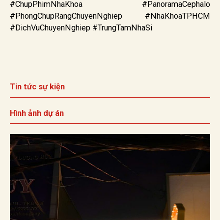
#ChupPhimNhaKhoa #PanoramaCephalo
#PhongChupRangChuyenNghiep #NhaKhoaTPHCM
#DichVuChuyenNghiep #TrungTamNhaSi
Tin tức sự kiện
Hình ảnh dự án