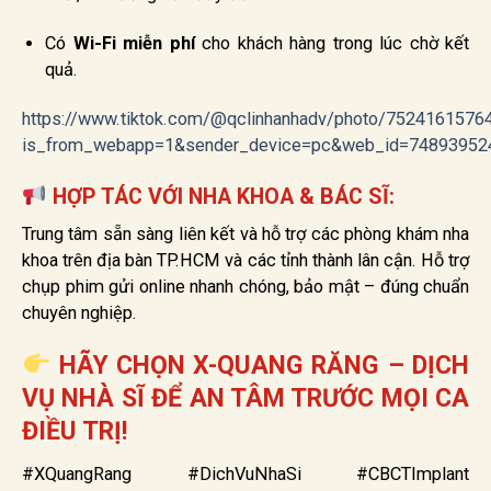
Có
Wi-Fi miễn phí
cho khách hàng trong lúc chờ kết
quả.
https://www.tiktok.com/@qclinhanhadv/photo/752416157
is_from_webapp=1&sender_device=pc&web_id=74893952
HỢP TÁC VỚI NHA KHOA & BÁC SĨ:
Trung tâm sẵn sàng liên kết và hỗ trợ các phòng khám nha
khoa trên địa bàn TP.HCM và các tỉnh thành lân cận. Hỗ trợ
chụp phim gửi online nhanh chóng, bảo mật – đúng chuẩn
chuyên nghiệp.
HÃY CHỌN
X-QUANG RĂNG – DỊCH
VỤ NHÀ SĨ
ĐỂ AN TÂM TRƯỚC MỌI CA
ĐIỀU TRỊ!
#XQuangRang #DichVuNhaSi #CBCTImplant