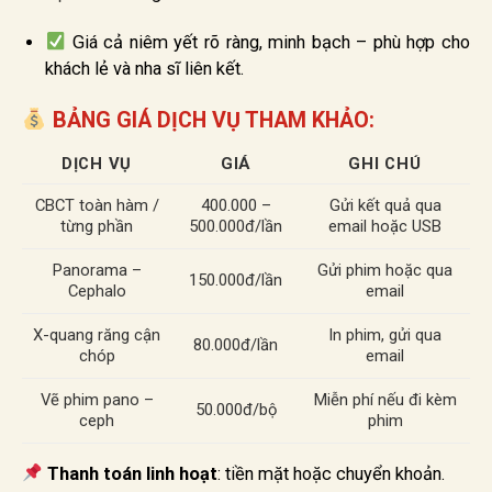
Giá cả niêm yết rõ ràng, minh bạch – phù hợp cho
khách lẻ và nha sĩ liên kết.
BẢNG GIÁ DỊCH VỤ THAM KHẢO:
DỊCH VỤ
GIÁ
GHI CHÚ
CBCT toàn hàm /
400.000 –
Gửi kết quả qua
từng phần
500.000đ/lần
email hoặc USB
Panorama –
Gửi phim hoặc qua
150.000đ/lần
Cephalo
email
X-quang răng cận
In phim, gửi qua
80.000đ/lần
chóp
email
Vẽ phim pano –
Miễn phí nếu đi kèm
50.000đ/bộ
ceph
phim
Thanh toán linh hoạt
: tiền mặt hoặc chuyển khoản.