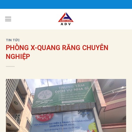
Bỏ
qua
nội
dung
TIN TỨC
PHÒNG X-QUANG RĂNG CHUYÊN
NGHIỆP