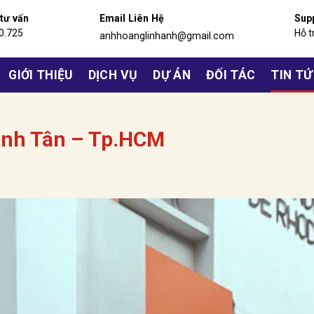
 tư vấn
Email Liên Hệ
Sup
0.725
Hỗ t
anhhoanglinhanh@gmail.com
GIỚI THIỆU
DỊCH VỤ
DỰ ÁN
ĐỐI TÁC
TIN T
ình Tân – Tp.HCM