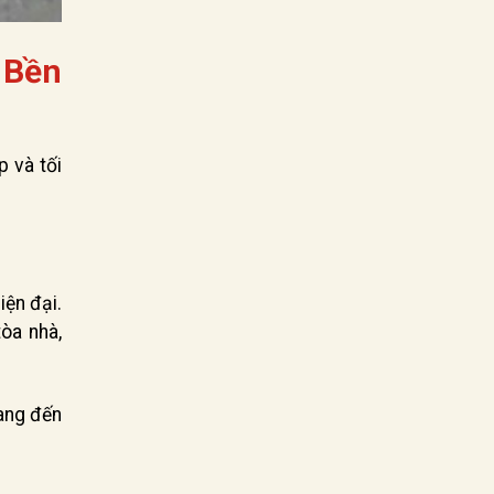
 Bền
p và tối
iện đại.
òa nhà,
ang đến