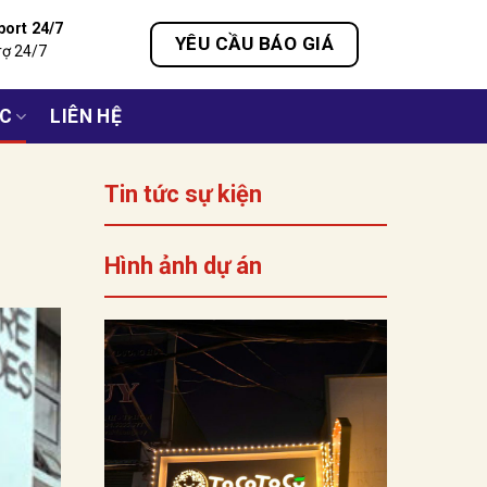
port 24/7
YÊU CẦU BÁO GIÁ
rợ 24/7
ỨC
LIÊN HỆ
Tin tức sự kiện
Hình ảnh dự án