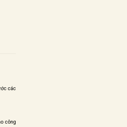
rước các
ho công