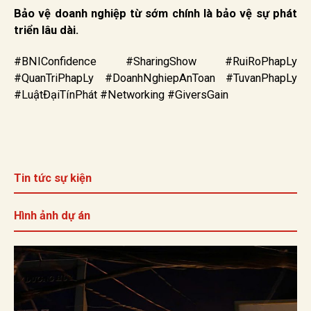
Bảo vệ doanh nghiệp từ sớm chính là bảo vệ sự phát
triển lâu dài.
#BNIConfidence #SharingShow #RuiRoPhapLy
#QuanTriPhapLy #DoanhNghiepAnToan #TuvanPhapLy
#LuậtĐạiTínPhát #Networking #GiversGain
Tin tức sự kiện
Hình ảnh dự án