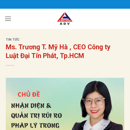
Bỏ
qua
nội
dung
TIN TỨC
Ms. Trương T. Mỹ Hà , CEO Công ty
Luật Đại Tín Phát, Tp.HCM