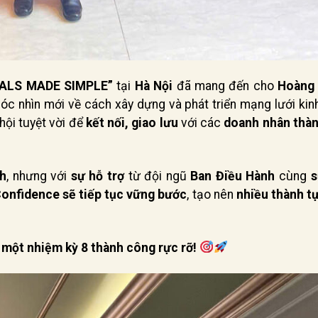
RALS MADE SIMPLE”
tại
Hà Nội
đã mang đến cho
Hoàng
c nhìn mới về cách xây dựng và phát triển mạng lưới kin
 hội tuyệt vời để
kết nối, giao lưu
với các
doanh nhân thà
ch
, nhưng với
sự hỗ trợ
từ đội ngũ
Ban Điều Hành
cùng
s
Confidence sẽ tiếp tục vững bước
, tạo nên
nhiều thành t
một nhiệm kỳ 8 thành công rực rỡ!