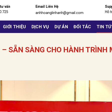
 tư vấn
Email Liên Hệ
Sup
0.725
Hỗ t
anhhoanglinhanh@gmail.com
GIỚI THIỆU
DỊCH VỤ
DỰ ÁN
ĐỐI TÁC
TIN T
 – SẴN SÀNG CHO HÀNH TRÌNH 