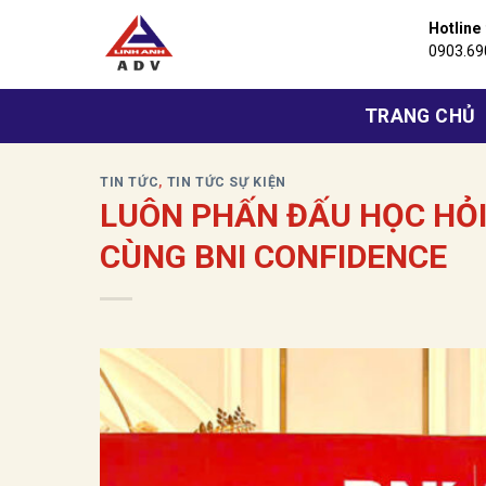
Bỏ
Hotline
qua
0903.69
nội
dung
TRANG CHỦ
TIN TỨC
,
TIN TỨC SỰ KIỆN
LUÔN PHẤN ĐẤU HỌC HỎI
CÙNG BNI CONFIDENCE