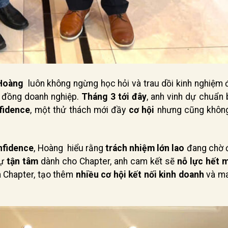
Hoàng
luôn không ngừng học hỏi và trau dồi kinh nghiệm 
g đồng doanh nghiệp.
Tháng 3 tới đây
, anh vinh dự chuẩn
fidence
, một thử thách mới đầy
cơ hội
nhưng cũng không
nfidence
, Hoàng hiểu rằng
trách nhiệm lớn lao
đang chờ đ
sự
tận tâm
dành cho Chapter, anh cam kết sẽ
nỗ lực hết 
a Chapter, tạo thêm
nhiều cơ hội kết nối kinh doanh
và ma