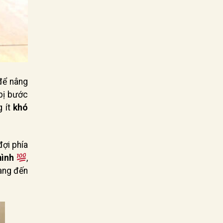
để nâng
 bị bước
 ít
khó
ợi phía
mình
,
ng đến