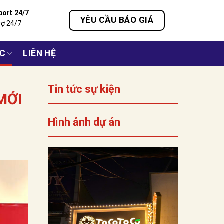
port 24/7
YÊU CẦU BÁO GIÁ
rợ 24/7
ỨC
LIÊN HỆ
Tin tức sự kiện
MỚI
Hình ảnh dự án