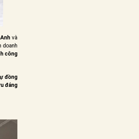
 Anh
và
h doanh
nh công
ự đồng
ựu đáng