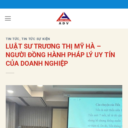
Bỏ
qua
nội
dung
TIN TỨC
,
TIN TỨC SỰ KIỆN
LUẬT SƯ TRƯƠNG THỊ MỸ HÀ –
NGƯỜI ĐỒNG HÀNH PHÁP LÝ UY TÍN
CỦA DOANH NGHIỆP