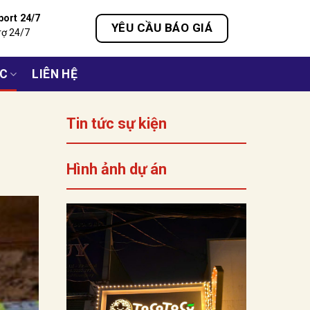
port 24/7
YÊU CẦU BÁO GIÁ
rợ 24/7
ỨC
LIÊN HỆ
Tin tức sự kiện
Hình ảnh dự án