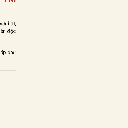
nổi bật,
đèn độc
háp chữ