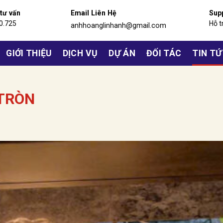
 tư vấn
Email Liên Hệ
Sup
0.725
Hỗ t
anhhoanglinhanh@gmail.com
GIỚI THIỆU
DỊCH VỤ
DỰ ÁN
ĐỐI TÁC
TIN T
 TRÒN