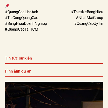
#QuangCaoLinhAnh #ThietKeBangHieu
#ThiCongQuangCao #NhatMaiGroup
#BangHieuDoanhNghiep #QuangCaoUyTin
#QuangCaoTaiHCM
Tin tức sự kiện
Hình ảnh dự án