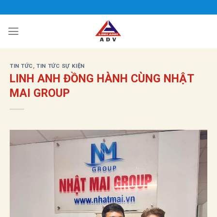
Bỏ
qua
nội
dung
TIN TỨC
,
TIN TỨC SỰ KIỆN
LINH ANH ĐỒNG HÀNH CÙNG NHẬT
MAI GROUP