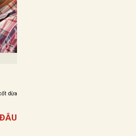
 cốt dừa
 ĐÂU