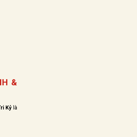
NH &
ri Kỷ
là