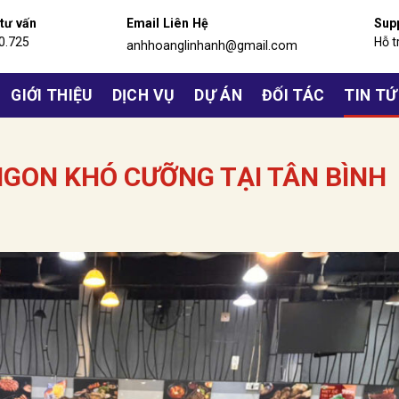
 tư vấn
Email Liên Hệ
Sup
0.725
Hỗ t
anhhoanglinhanh@gmail.com
GIỚI THIỆU
DỊCH VỤ
DỰ ÁN
ĐỐI TÁC
TIN T
NGON KHÓ CƯỠNG TẠI TÂN BÌNH