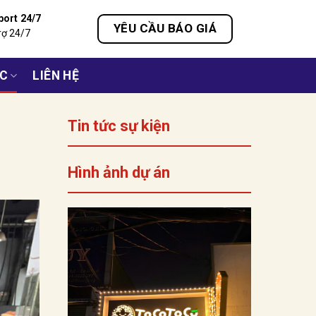
port 24/7
YÊU CẦU BÁO GIÁ
rợ 24/7
ỨC
LIÊN HỆ
Tin tức sự kiện
Hình ảnh dự án