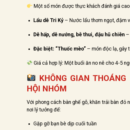
Một số món được thực khách đánh giá cao
Lẩu dê Tri Kỷ
– Nước lẩu thơm ngọt, đậm 
Dê hấp, dê nướng, bê thui, đậu hũ chiên
– 
Đặc biệt: “Thuốc mèo”
– món độc lạ, gây t
Giá cả hợp lý: Một buổi ăn no nê cho 4-5 ng
KHÔNG GIAN THOÁNG M
HỘI NHÓM
Với phong cách bàn ghế gỗ, khăn trải bàn đỏ n
nơi lý tưởng để:
Gặp gỡ bạn bè dịp cuối tuần