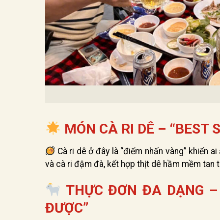
MÓN CÀ RI DÊ – “BEST 
Cà ri dê ở đây là “điểm nhấn vàng” khiến a
và cà ri đậm đà, kết hợp thịt dê hầm mềm tan 
THỰC ĐƠN ĐA DẠNG –
ĐƯỢC”