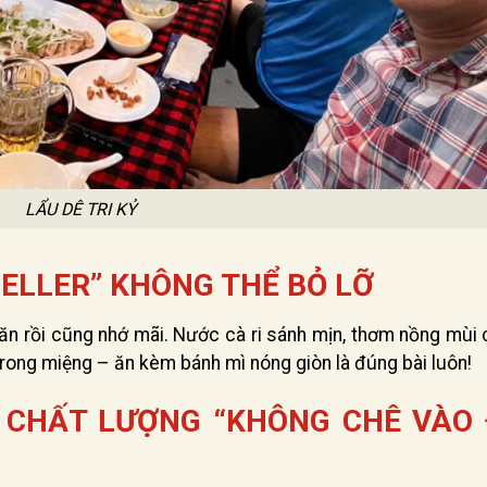
LẨU DÊ TRI KỶ
SELLER” KHÔNG THỂ BỎ LỠ
i ăn rồi cũng nhớ mãi. Nước cà ri sánh mịn, thơm nồng mùi
trong miệng – ăn kèm bánh mì nóng giòn là đúng bài luôn!
 CHẤT LƯỢNG “KHÔNG CHÊ VÀO