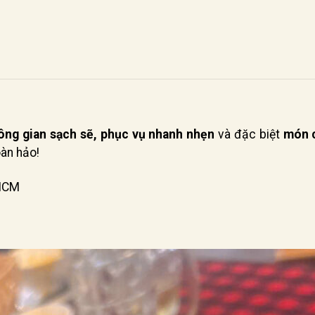
ông gian sạch sẽ, phục vụ nhanh nhẹn
và đặc biệt
món c
oàn hảo!
.HCM