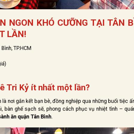
ĂN NGON KHÓ CƯỠNG TẠI TÂN B
T LẦN!
n Bình, TP.HCM
iá)
 Tri Kỷ ít nhất một lần?
 là nơi gắn kết bạn bè, đồng nghiệp qua những buổi tiệc 
ãi, bàn ghế sạch sẽ, phong cách phục vụ nhiệt tình – quá
sành ăn quận Tân Bình
.