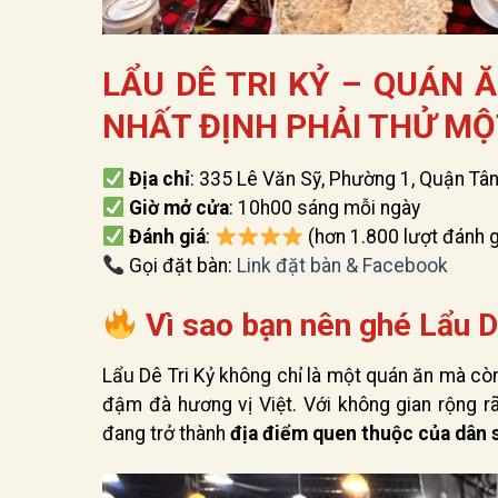
LẨU DÊ TRI KỶ – QUÁN 
NHẤT ĐỊNH PHẢI THỬ MỘ
Địa chỉ
: 335 Lê Văn Sỹ, Phường 1, Quận Tâ
Giờ mở cửa
: 10h00 sáng mỗi ngày
Đánh giá
:
(hơn 1.800 lượt đánh g
Gọi đặt bàn:
Link đặt bàn & Facebook
Vì sao bạn nên ghé Lẩu Dê
Lẩu Dê Tri Kỷ không chỉ là một quán ăn mà còn
đậm đà hương vị Việt. Với không gian rộng r
đang trở thành
địa điểm quen thuộc của dân 