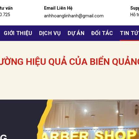
 tư vấn
Email Liên Hệ
Sup
0.725
Hỗ t
anhhoanglinhanh@gmail.com
GIỚI THIỆU
DỊCH VỤ
DỰ ÁN
ĐỐI TÁC
TIN T
ƯỜNG HIỆU QUẢ CỦA BIỂN QUẢN