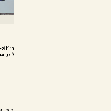
với hình
hàng dễ
o logo,