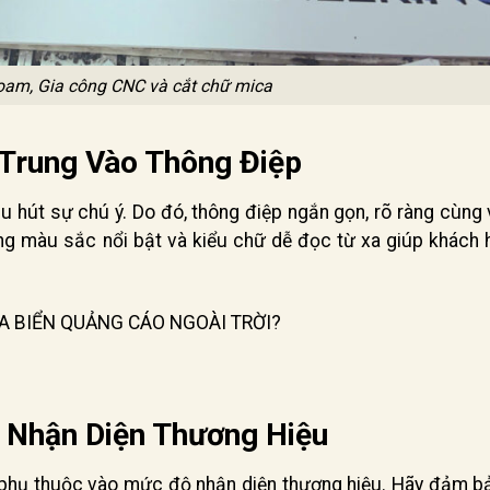
foam, Gia công CNC và cắt chữ mica
 Trung Vào Thông Điệp
hu hút sự chú ý. Do đó, thông điệp ngắn gọn, rõ ràng cùng 
g màu sắc nổi bật và kiểu chữ dễ đọc từ xa giúp khách 
A BIỂN QUẢNG CÁO NGOÀI TRỜI?
 Nhận Diện Thương Hiệu
 phụ thuộc vào mức độ nhận diện thương hiệu. Hãy đảm bả