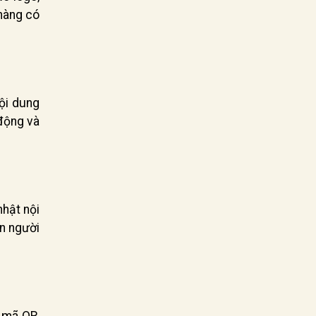
hàng có
ội dung
 động và
nhật nội
ẫn người
g mã QR,