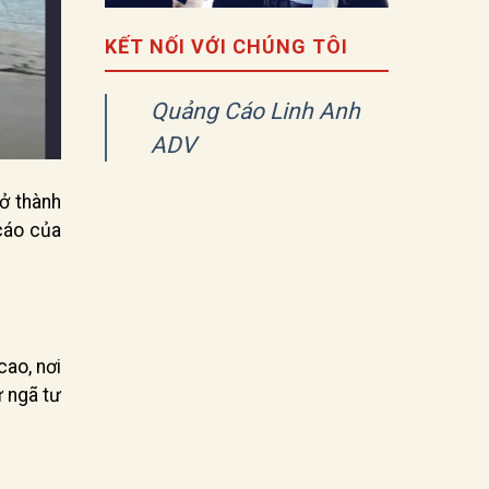
KẾT NỐI VỚI CHÚNG TÔI
Quảng Cáo Linh Anh
ADV
rở thành
cáo của
cao, nơi
ư ngã tư