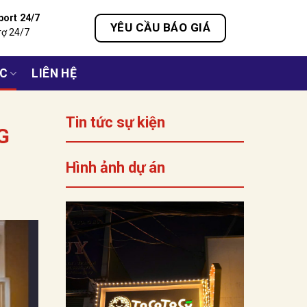
port 24/7
YÊU CẦU BÁO GIÁ
rợ 24/7
ỨC
LIÊN HỆ
Tin tức sự kiện
G
Hình ảnh dự án