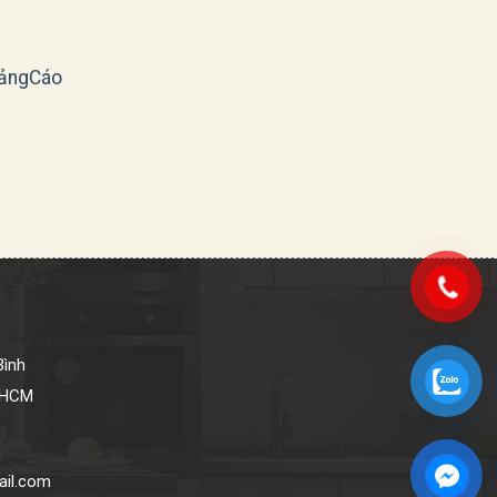
ảngCáo
Bình
P.HCM
ail.com