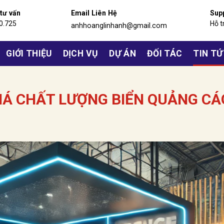
 tư vấn
Email Liên Hệ
Sup
0.725
Hỗ t
anhhoanglinhanh@gmail.com
GIỚI THIỆU
DỊCH VỤ
DỰ ÁN
ĐỐI TÁC
TIN T
IÁ CHẤT LƯỢNG BIỂN QUẢNG CÁ