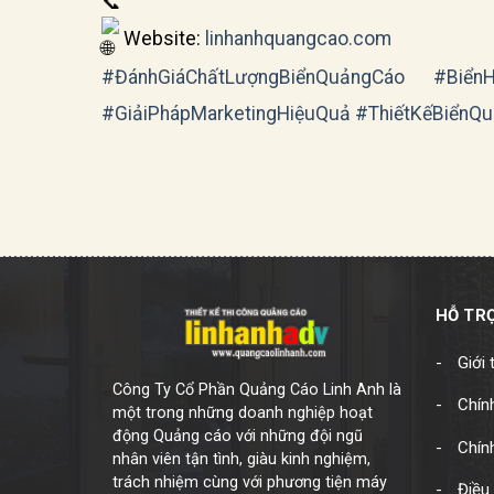
Website:
linhanhquangcao.com
#ĐánhGiáChấtLượngBiểnQuảngCáo
#BiểnH
#GiảiPhápMarketingHiệuQuả
#ThiếtKếBiểnQ
HỖ TR
Giới 
Công Ty Cổ Phần Quảng Cáo Linh Anh là
Chính
một trong những doanh nghiệp hoạt
động Quảng cáo với những đội ngũ
Chín
nhân viên tận tình, giàu kinh nghiệm,
trách nhiệm cùng với phương tiện máy
Điều 