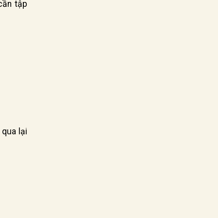
cần tập
 qua lại