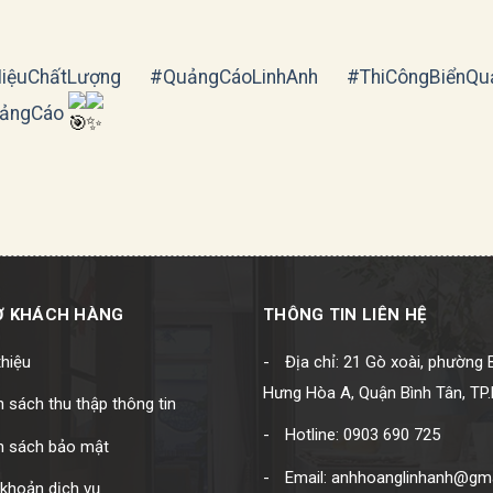
iệuChấtLượng
#QuảngCáoLinhAnh
#ThiCôngBiểnQu
uảngCáo
Ợ KHÁCH HÀNG
THÔNG TIN LIÊN HỆ
thiệu
Địa chỉ: 21 Gò xoài, phường 
Hưng Hòa A, Quận Bình Tân, T
 sách thu thập thông tin
Hotline: 0903 690 725
h sách bảo mật
Email: anhhoanglinhanh@gm
khoản dịch vụ