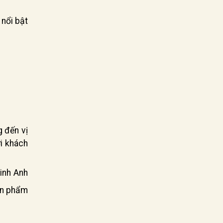
 nổi bật
g đến vị
i khách
Linh Anh
ản phẩm