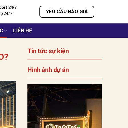
port 24/7
YÊU CẦU BÁO GIÁ
rợ 24/7
ỨC
LIÊN HỆ
Tin tức sự kiện
O?
Hình ảnh dự án