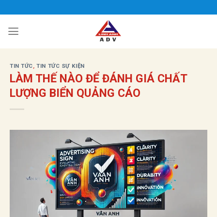
Bỏ
qua
nội
dung
TIN TỨC
,
TIN TỨC SỰ KIỆN
LÀM THẾ NÀO ĐỂ ĐÁNH GIÁ CHẤT
LƯỢNG BIỂN QUẢNG CÁO