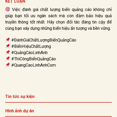
KẾT LUẬN
Việc đánh giá chất lượng biển quảng cáo không chỉ
giúp bạn tối ưu ngân sách mà còn đảm bảo hiệu quả
truyền thông tốt nhất. Hãy chọn đối tác đáng tin cậy để
cùng bạn xây dựng những biển hiệu ấn tượng và bền vững.
#ĐánhGiáChấtLượngBiểnQuảngCáo
#BiểnHiệuChấtLượng
#QuảngCáoLinhAnh
#ThiCôngBiểnQuảngCáo
#QuangCaoLinhAnhCom
Tin tức sự kiện
Hình ảnh dự án