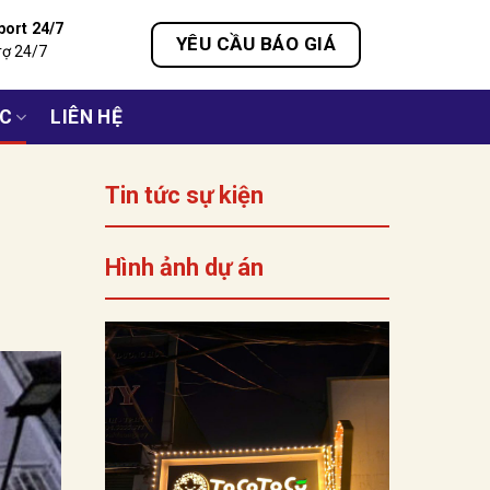
port 24/7
YÊU CẦU BÁO GIÁ
rợ 24/7
ỨC
LIÊN HỆ
Tin tức sự kiện
Hình ảnh dự án