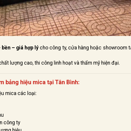
 bền – giá hợp lý
cho công ty, cửa hàng hoặc showroom t
chất lượng cao, thi công linh hoạt và thẩm mỹ hiện đại.
m bảng hiệu mica tại Tân Bình:
ệu mica các loại:
nu
n công ty
hương hiệu