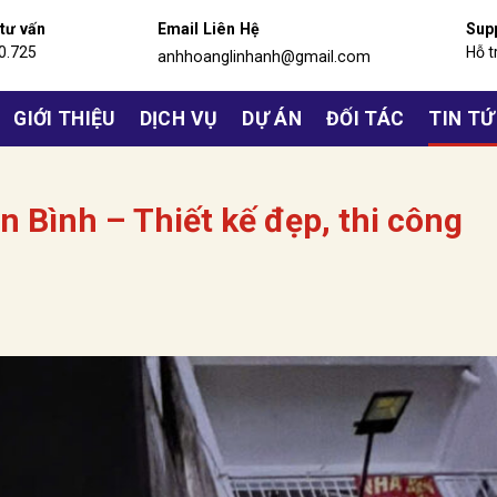
 tư vấn
Email Liên Hệ
Sup
0.725
Hỗ t
anhhoanglinhanh@gmail.com
GIỚI THIỆU
DỊCH VỤ
DỰ ÁN
ĐỐI TÁC
TIN T
n Bình – Thiết kế đẹp, thi công