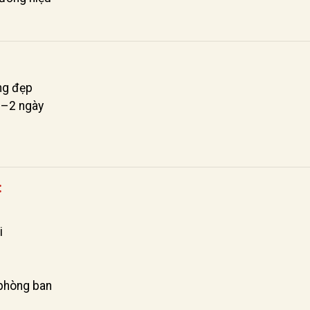
ng đẹp
 1–2 ngày
:
i
 phòng ban