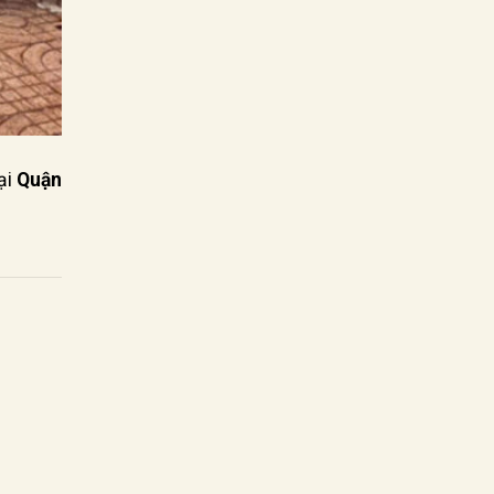
ại
Quận