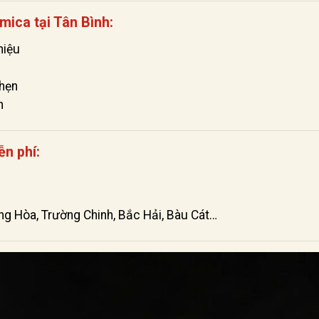
mica tại Tân Bình:
hiệu
 hẹn
n
ễn phí:
ng Hòa, Trường Chinh, Bắc Hải, Bàu Cát…