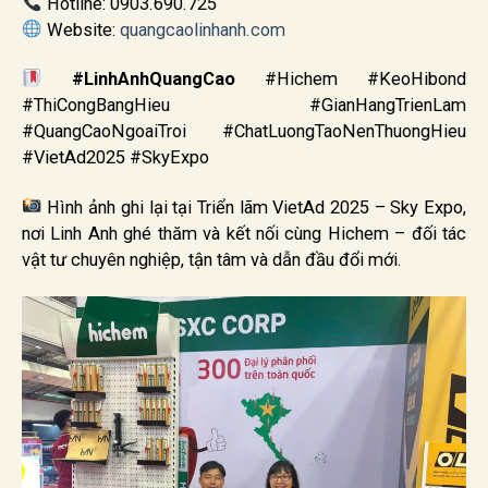
Hotline: 0903.690.725
Website:
quangcaolinhanh.com
#LinhAnhQuangCao
#Hichem #KeoHibond
#ThiCongBangHieu #GianHangTrienLam
#QuangCaoNgoaiTroi #ChatLuongTaoNenThuongHieu
#VietAd2025 #SkyExpo
Hình ảnh ghi lại tại Triển lãm VietAd 2025 – Sky Expo,
nơi Linh Anh ghé thăm và kết nối cùng Hichem – đối tác
vật tư chuyên nghiệp, tận tâm và dẫn đầu đổi mới.