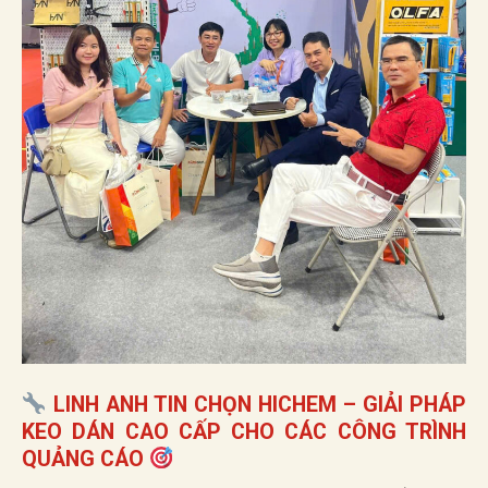
LINH ANH TIN CHỌN HICHEM – GIẢI PHÁP
KEO DÁN CAO CẤP CHO CÁC CÔNG TRÌNH
QUẢNG CÁO