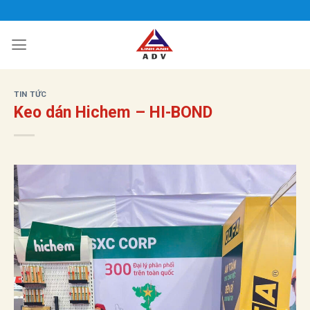
Bỏ
qua
nội
dung
TIN TỨC
Keo dán Hichem – HI-BOND