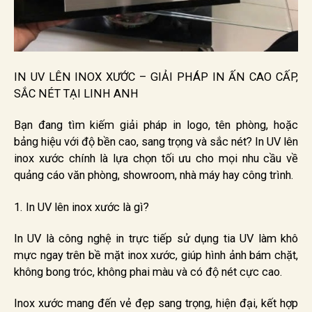
IN UV LÊN INOX XƯỚC – GIẢI PHÁP IN ẤN CAO CẤP,
SẮC NÉT TẠI LINH ANH
Bạn đang tìm kiếm giải pháp in logo, tên phòng, hoặc
bảng hiệu với độ bền cao, sang trọng và sắc nét? In UV lên
inox xước chính là lựa chọn tối ưu cho mọi nhu cầu về
quảng cáo văn phòng, showroom, nhà máy hay công trình.
1. In UV lên inox xước là gì?
In UV là công nghệ in trực tiếp sử dụng tia UV làm khô
mực ngay trên bề mặt inox xước, giúp hình ảnh bám chặt,
không bong tróc, không phai màu và có độ nét cực cao.
Inox xước mang đến vẻ đẹp sang trọng, hiện đại, kết hợp