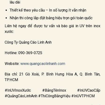
lâu dài
Thiết kế theo yêu cầu – In số lượng ít vẫn nhận
Nhận thi công lắp đặt bảng hiệu trọn gói toàn quốc
Liên hệ ngay để được tư vấn và báo giá in UV trên inox
xước:
Công Ty Quảng Cáo Linh Anh
Hotline: 090-369-0725
Website:
www.quangcaolinhanh.com
Địa chỉ: 21 Gò Xoài, P. Bình Hưng Hòa A, Q. Bình Tân,
TP.HCM
#InUVInoxXước #BảngTênInox #InUVCaoCấp
#QuảngCáoLinhAnh #ThiCôngBảngHiệu #InUVTPHCM