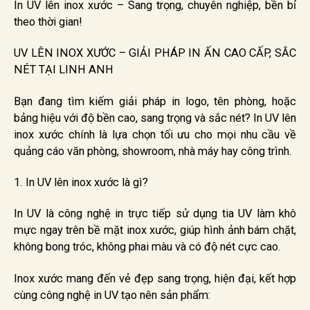
In UV lên inox xước – Sang trọng, chuyên nghiệp, bền bỉ
theo thời gian!
UV LÊN INOX XƯỚC – GIẢI PHÁP IN ẤN CAO CẤP, SẮC
NÉT TẠI LINH ANH
Bạn đang tìm kiếm giải pháp in logo, tên phòng, hoặc
bảng hiệu với độ bền cao, sang trọng và sắc nét? In UV lên
inox xước chính là lựa chọn tối ưu cho mọi nhu cầu về
quảng cáo văn phòng, showroom, nhà máy hay công trình.
1. In UV lên inox xước là gì?
In UV là công nghệ in trực tiếp sử dụng tia UV làm khô
mực ngay trên bề mặt inox xước, giúp hình ảnh bám chặt,
không bong tróc, không phai màu và có độ nét cực cao.
Inox xước mang đến vẻ đẹp sang trọng, hiện đại, kết hợp
cùng công nghệ in UV tạo nên sản phẩm: