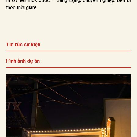
In UV lên inox xước – Sang trọng, chuyên nghiệp, bền bỉ
theo thời gian!
Tin tức sự kiện
Hình ảnh dự án