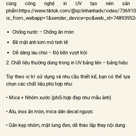
cùng công nghệ in UV tạo nên sản
phẩm:https://www.tiktok.com/@qclinhanhadv/video/7369
is_from_webapp=1&sender_device=pc&web_id=74893952
Chống nước – Chống ăn mòn
Bề mặt ánh kim mờ tinh tế
Dễ dàng lau chùi – Độ bền vượt trội
2. Chất liệu thường dùng trong in UV bảng tên – bảng hiệu:
Tùy theo vị trí sử dụng và nhu cầu thiết kế, bạn có thể lựa
chọn các chất liệu phù hợp như:
• Mica + Nhôm xước (phối hợp đẹp như mẫu ảnh)
• Alu, inox ăn mòn, mica dán decal ngược
• Gắn kẹp nhôm, mặt lưng đen, dễ tháo lắp thay nội dung