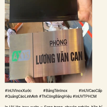
#InUVInoxXước #BảngTênInox #InUVCaoCấp
#QuảngCáoLinhAnh #ThiCôngBảngHiệu #InUVTPHCM