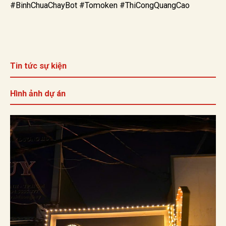
#BinhChuaChayBot #Tomoken #ThiCongQuangCao
Tin tức sự kiện
Hình ảnh dự án