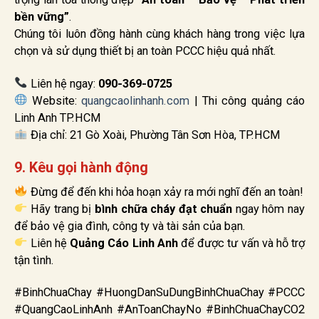
bền vững”
.
Chúng tôi luôn đồng hành cùng khách hàng trong việc lựa
chọn và sử dụng thiết bị an toàn PCCC hiệu quả nhất.
Liên hệ ngay:
090-369-0725
Website:
quangcaolinhanh.com
| Thi công quảng cáo
Linh Anh TP.HCM
Địa chỉ: 21 Gò Xoài, Phường Tân Sơn Hòa, TP.HCM
9. Kêu gọi hành động
Đừng để đến khi hỏa hoạn xảy ra mới nghĩ đến an toàn!
Hãy trang bị
bình chữa cháy đạt chuẩn
ngay hôm nay
để bảo vệ gia đình, công ty và tài sản của bạn.
Liên hệ
Quảng Cáo Linh Anh
để được tư vấn và hỗ trợ
tận tình.
#BinhChuaChay #HuongDanSuDungBinhChuaChay #PCCC
#QuangCaoLinhAnh #AnToanChayNo #BinhChuaChayCO2