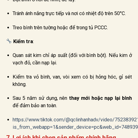
Tránh ánh nắng trực tiếp và nơi có nhiệt độ trên 50°C.
Treo bình trên tường hoặc để trong tủ PCCC.
Kiểm tra
:
Quan sát kim chỉ áp suất (đối với bình bột). Nếu kim ở
vạch đỏ, cần nạp lại.
Kiểm tra vỏ bình, van, vòi xem có bị hỏng hóc, gỉ sét
không.
Sau 5 năm sử dụng, nên
thay mới hoặc nạp lại bình
để đảm bảo an toàn.
https://www.tiktok.com/@qclinhanhadv/video/7523839
is_from_webapp=1&sender_device=pc&web_id=74893
7. Lợi ích khi chọn sản phẩm chính hãng