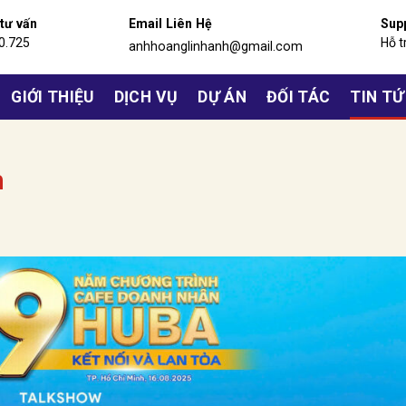
 tư vấn
Email Liên Hệ
Sup
0.725
Hỗ t
anhhoanglinhanh@gmail.com
GIỚI THIỆU
DỊCH VỤ
DỰ ÁN
ĐỐI TÁC
TIN T
h