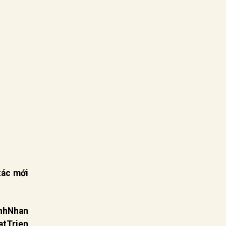
tác mới
hNhan
Trien