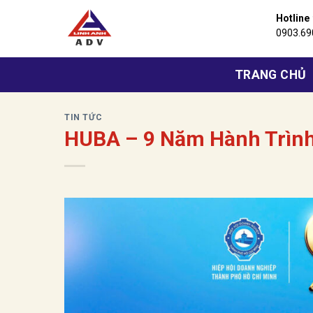
Bỏ
Hotline
qua
0903.69
nội
dung
TRANG CHỦ
TIN TỨC
HUBA – 9 Năm Hành Trìn