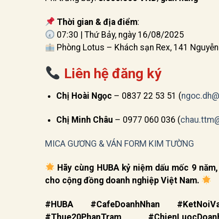
Thời gian & địa điểm
:
07:30 | Thứ Bảy, ngày 16/08/2025
Phòng Lotus – Khách sạn Rex, 141 Nguyễn 
Liên hệ đăng ký
Chị Hoài Ngọc
– 0837 22 53 51 (
ngoc.dh@
Chị Minh Châu
– 0977 060 036 (
chau.ttm
MICA GƯƠNG & VÁN FORM KIM TƯỜNG
Hãy cùng HUBA kỷ niệm dấu mốc 9 năm, l
cho cộng đồng doanh nghiệp Việt Nam.
#HUBA #CafeDoanhNhan #KetNoiVa
#Thue20PhanTram #ChienLuocDoan