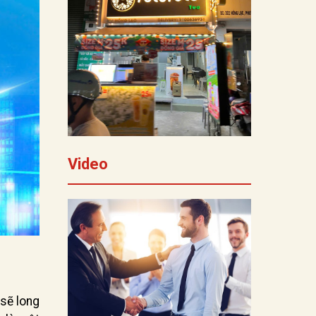
Video
sẽ long