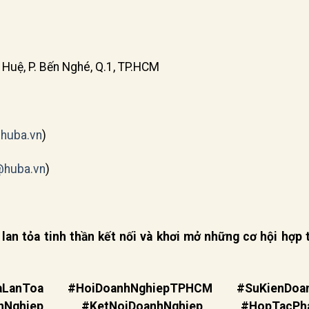
Huệ, P. Bến Nghé, Q.1, TP.HCM
huba.vn
)
@huba.vn
)
an tỏa tinh thần kết nối và khơi mở những cơ hội hợp 
LanToa #HoiDoanhNghiepTPHCM #SuKienDoan
hNghiep #KetNoiDoanhNghiep #HopTacPhat