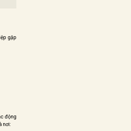
iệp gặp
tác động
à nơi: