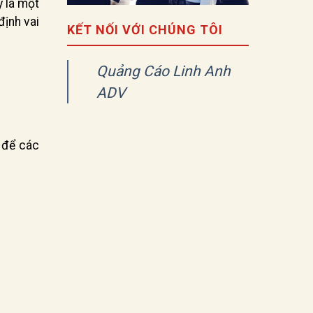
y là một
định vai
KẾT NỐI VỚI CHÚNG TÔI
Quảng Cáo Linh Anh
ADV
 để các