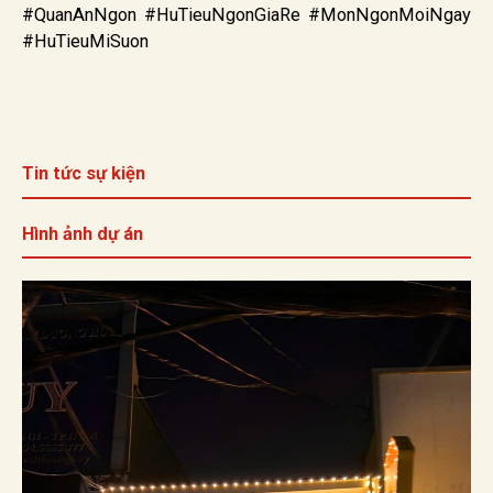
#QuanAnNgon #HuTieuNgonGiaRe #MonNgonMoiNgay
#HuTieuMiSuon
Tin tức sự kiện
Hình ảnh dự án