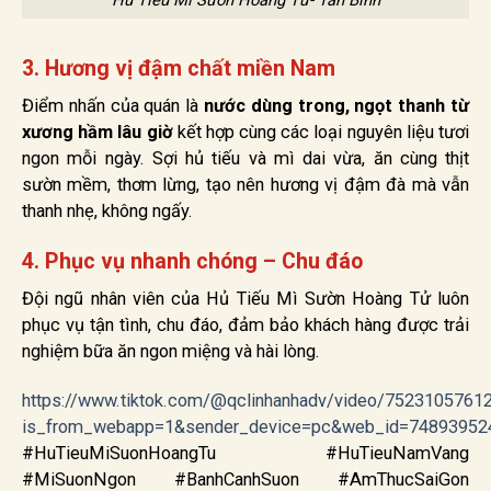
3. Hương vị đậm chất miền Nam
Điểm nhấn của quán là
nước dùng trong, ngọt thanh từ
xương hầm lâu giờ
kết hợp cùng các loại nguyên liệu tươi
ngon mỗi ngày. Sợi hủ tiếu và mì dai vừa, ăn cùng thịt
sườn mềm, thơm lừng, tạo nên hương vị đậm đà mà vẫn
thanh nhẹ, không ngấy.
4. Phục vụ nhanh chóng – Chu đáo
Đội ngũ nhân viên của Hủ Tiếu Mì Sườn Hoàng Tử luôn
phục vụ tận tình, chu đáo, đảm bảo khách hàng được trải
nghiệm bữa ăn ngon miệng và hài lòng.
https://www.tiktok.com/@qclinhanhadv/video/752310576
is_from_webapp=1&sender_device=pc&web_id=74893952
#HuTieuMiSuonHoangTu #HuTieuNamVang
#MiSuonNgon #BanhCanhSuon #AmThucSaiGon