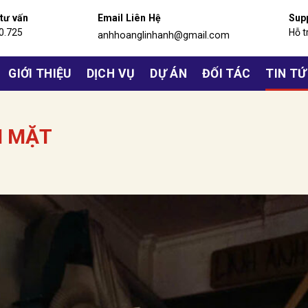
 tư vấn
Email Liên Hệ
Sup
0.725
Hỗ t
anhhoanglinhanh@gmail.com
GIỚI THIỆU
DỊCH VỤ
DỰ ÁN
ĐỐI TÁC
TIN T
I MẶT