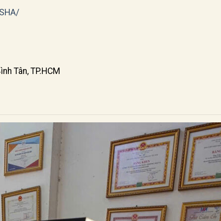
rSHA/
Bình Tân, TP.HCM