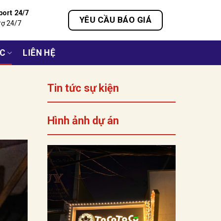
port 24/7
YÊU CẦU BÁO GIÁ
rợ 24/7
ỨC
LIÊN HỆ
Tin tức sự kiện
Hình ảnh dự án