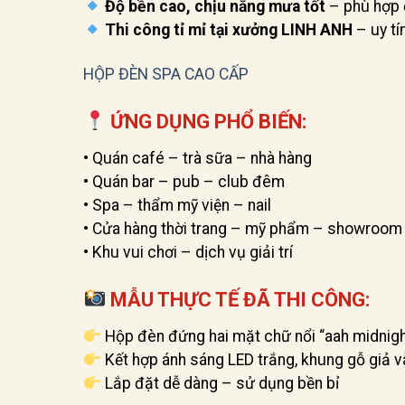
Độ bền cao, chịu nắng mưa tốt
– phù hợp đ
Thi công tỉ mỉ tại xưởng LINH ANH
– uy tí
HỘP ĐÈN SPA CAO CẤP
ỨNG DỤNG PHỔ BIẾN:
• Quán café – trà sữa – nhà hàng
• Quán bar – pub – club đêm
• Spa – thẩm mỹ viện – nail
• Cửa hàng thời trang – mỹ phẩm – showroom
• Khu vui chơi – dịch vụ giải trí
MẪU THỰC TẾ ĐÃ THI CÔNG:
Hộp đèn đứng hai mặt chữ nổi “aah midnigh
Kết hợp ánh sáng LED trắng, khung gỗ giả v
Lắp đặt dễ dàng – sử dụng bền bỉ