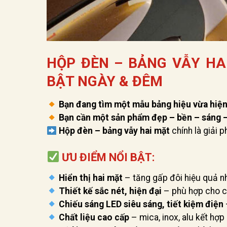
HỘP ĐÈN – BẢNG VẪY H
BẬT NGÀY & ĐÊM
Bạn đang tìm một mẫu bảng hiệu vừa hiện 
Bạn cần một sản phẩm đẹp – bền – sáng –
Hộp đèn – bảng vẫy hai mặt
chính là giải 
ƯU ĐIỂM NỔI BẬT:
Hiển thị hai mặt
– tăng gấp đôi hiệu quả n
Thiết kế sắc nét, hiện đại
– phù hợp cho cá
Chiếu sáng LED siêu sáng, tiết kiệm điện
Chất liệu cao cấp
– mica, inox, alu kết hợp