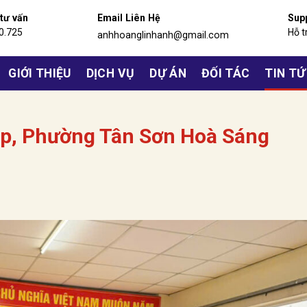
 tư vấn
Email Liên Hệ
Sup
0.725
Hỗ t
anhhoanglinhanh@gmail.com
GIỚI THIỆU
DỊCH VỤ
DỰ ÁN
ĐỐI TÁC
TIN T
p, Phường Tân Sơn Hoà Sáng