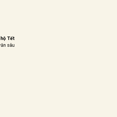
 hộ Tết
văn sâu