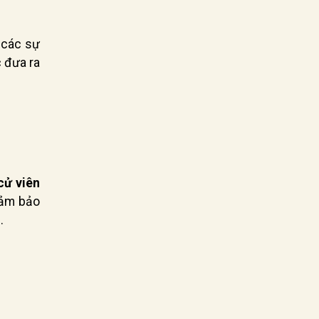
 các sự
c đưa ra
cử viên
đảm bảo
.