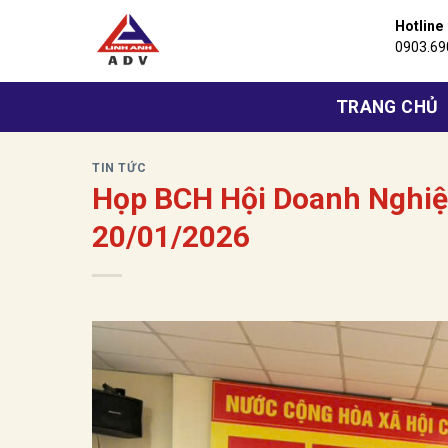
Bỏ
Hotline
qua
0903.69
nội
dung
TRANG CHỦ
TIN TỨC
Họp BCH Hội Doanh Nghiệ
20/01/2026