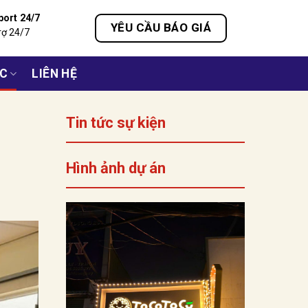
port 24/7
YÊU CẦU BÁO GIÁ
rợ 24/7
ỨC
LIÊN HỆ
Tin tức sự kiện
Hình ảnh dự án