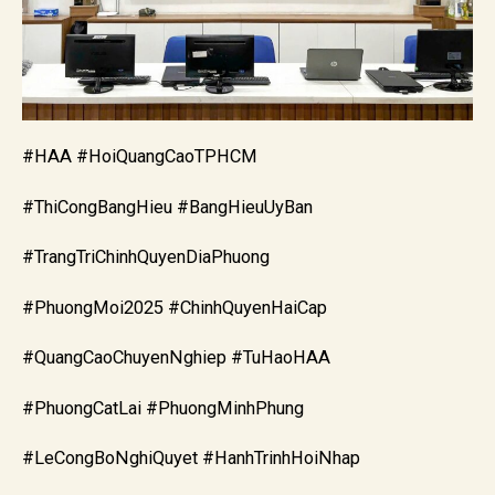
#HAA #HoiQuangCaoTPHCM
#ThiCongBangHieu #BangHieuUyBan
#TrangTriChinhQuyenDiaPhuong
#PhuongMoi2025 #ChinhQuyenHaiCap
#QuangCaoChuyenNghiep #TuHaoHAA
#PhuongCatLai #PhuongMinhPhung
#LeCongBoNghiQuyet #HanhTrinhHoiNhap