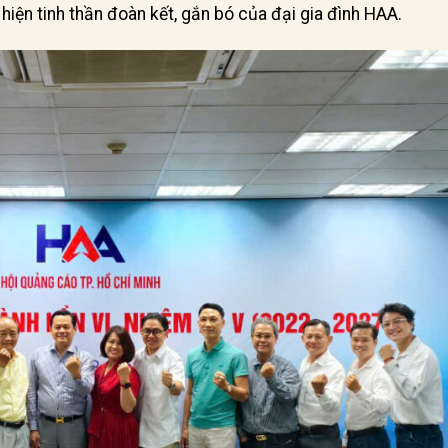
iện tinh thần đoàn kết, gắn bó của đại gia đình HAA.