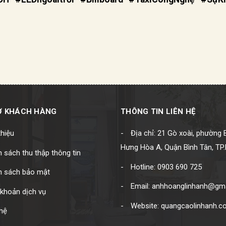
Ợ KHÁCH HÀNG
THÔNG TIN LIÊN HỆ
thiệu
Địa chỉ: 21 Gò xoài, phường 
Hưng Hòa A, Quận Bình Tân, T
 sách thu thập thông tin
Hotline: 0903 690 725
h sách bảo mật
Email: anhhoanglinhanh@gm
khoản dịch vụ
Website: quangcaolinhanh.
hệ