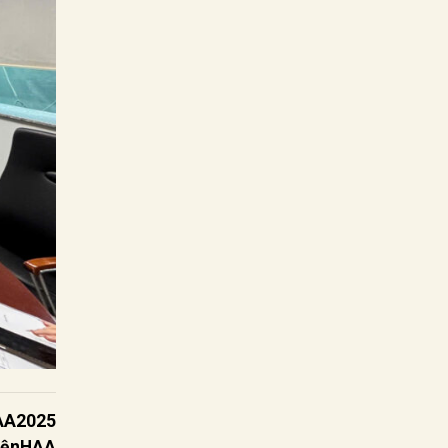
AA2025
iệnHAA