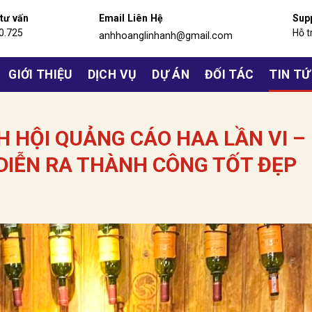
 tư vấn
Email Liên Hệ
Sup
0.725
Hỗ t
anhhoanglinhanh@gmail.com
GIỚI THIỆU
DỊCH VỤ
DỰ ÁN
ĐỐI TÁC
TIN T
H HỘI QUẢNG CÁO HAA LẦN VI –
 DIỄN RA THÀNH CÔNG TỐT ĐẸP