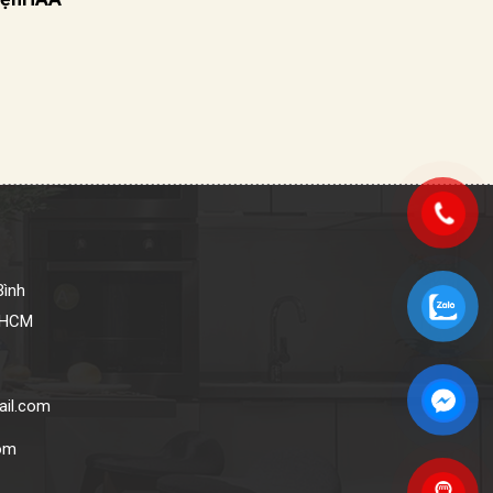
Bình
P.HCM
ail.com
com