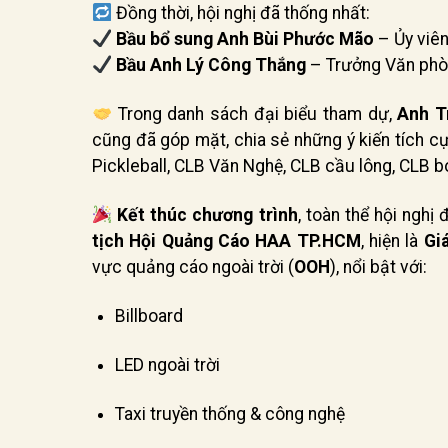
Đồng thời, hội nghị đã thống nhất:
Bầu bổ sung Anh Bùi Phước Mão
– Ủy viê
Bầu Anh Lý Công Thắng
– Trưởng Văn phòn
Trong danh sách đại biểu tham dự,
Anh T
cũng đã góp mặt, chia sẻ những ý kiến tích cự
Pickleball, CLB Văn Nghệ, CLB cầu lông, CLB bó
Kết thúc chương trình
, toàn thể hội nghị
tịch Hội Quảng Cáo HAA TP.HCM
, hiện là
Gi
vực quảng cáo ngoài trời (
OOH
), nổi bật với:
Billboard
LED ngoài trời
Taxi truyền thống & công nghệ