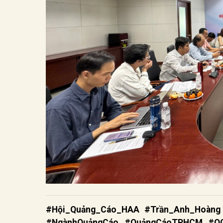
#Hội_Quảng_Cáo_HAA #Trần_Anh_Hoàng
#NgànhQuảngCáo #QuảngCáoTPHCM #OOH