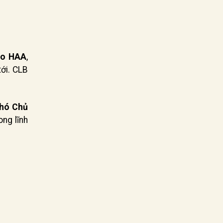
áo HAA
,
tới. CLB
hó Chủ
ng lĩnh