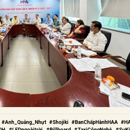
 #Anh_Quảng_Nhựt #Shojiki #BanChấpHànhHAA #H
 #LEDngoàitrời #Billboard #TaxiCôngNghệ #SựK