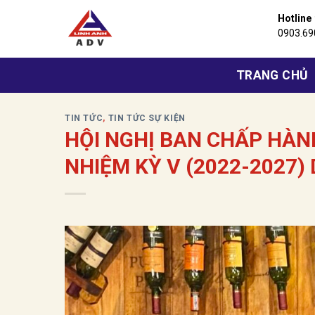
Bỏ
Hotline
qua
0903.69
nội
dung
TRANG CHỦ
TIN TỨC
,
TIN TỨC SỰ KIỆN
HỘI NGHỊ BAN CHẤP HÀN
NHIỆM KỲ V (2022-2027)