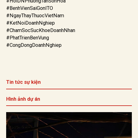
#HoiDNPhuongTanSonHoa
#BenhVienSaiGonITO
#NgayThayThuocVietNam
#KetNoiDoanhNghiep
#ChamSocSucKhoeDoanhNhan
#PhatTrienBenVung
#CongDongDoanhNghiep
Tin tức sự kiện
Hình ảnh dự án